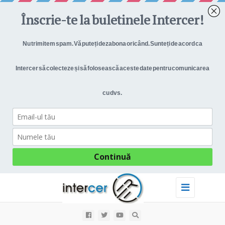
Toggle
navigation