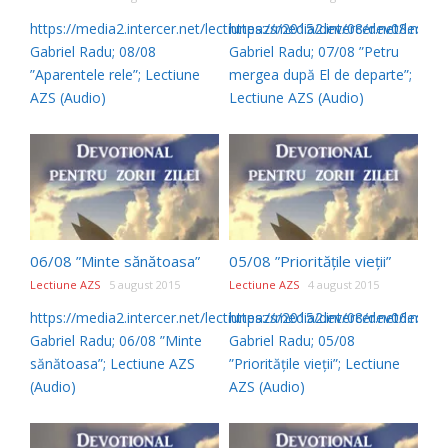
https://media2.intercer.net/lectiuneazs/2015/dev/08/dev08.mp3
https://media2.intercer.net/lect
Gabriel Radu; 08/08
Gabriel Radu; 07/08 ”Petru
”Aparentele rele”; Lectiune
mergea după El de departe”;
AZS (Audio)
Lectiune AZS (Audio)
06/08 ”Minte sănătoasa”
05/08 ”Prioritățile vieții”
Lectiune AZS
5 august 2015
Lectiune AZS
4 august 2015
https://media2.intercer.net/lectiuneazs/2015/dev/08/dev06.mp3
https://media2.intercer.net/lect
Gabriel Radu; 06/08 ”Minte
Gabriel Radu; 05/08
sănătoasa”; Lectiune AZS
”Prioritățile vieții”; Lectiune
(Audio)
AZS (Audio)