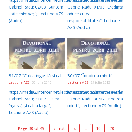
https://media2.intercer.net/lectiuneazs/2015/dev/08/dev02.mp3
https://media2.intercer.net/lect
Gabriel Radu; 02/08 ”Suntem
Gabriel Radu; 01/08 ”Credința
toți schimbați”; Lectiune AZS
aduce cu ea
(Audio)
responsabilitatea”; Lectiune
AZS (Audio)
31/07 ”Calea îngustă și calea larga”
30/07 ”Înnoirea mintii”
Lectiune AZS
30 iulie 2015
Lectiune AZS
29 iulie 2015
https://media2.intercer.net/lectiuneazs/2015/dev/07/dev31.mp3
https://media2.intercer.net/lect
Gabriel Radu; 31/07 ”Calea
Gabriel Radu; 30/07 ”Înnoirea
îngustă și calea larga”;
mintii”; Lectiune AZS (Audio)
Lectiune AZS (Audio)
Page 30 of 49
« First
«
...
10
20