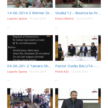
14-06-2014-3 Werner Drotleff
Studiul 12 – Biserica lui Hristos şi Legea
Lepanto Spania
16 iunie 2014
Emaus Madrid
16 iunie 2014
...
...
04-06-201-2 Tamara Gheorghe 1
Pastor Ovidiu BALUTA – Sfanta Cina II 720p
Lepanto Spania
16 iunie 2014
Pitesti AZS
15 iunie 2014
...
...