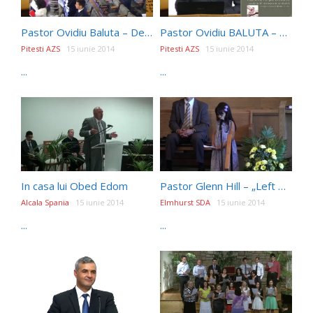
Pastor Ovidiu Baluta – Devotional
Pastor Ovidiu BALUTA – Planul de mantuire 720p
Pitesti AZS
15 iunie 2014
Pitesti AZS
15 iunie 2014
...
...
In casa lui Obed Edom
Pastor Glenn Hill – „Left Behind”
Alcala Spania
15 iunie 2014
Elmhurst SDA
15 iunie 2014
...
...