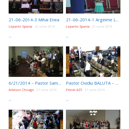
21-06-2014-3 Mihai Enea
21-06-2014-1 Argeime Lopez
Lepanto Spania
22 iunie 2014
Lepanto Spania
21 iunie 2014
...
...
6/21/2014 – Pastor Samuel Negrea – Amintirile Placute ale Neascultarii
Pastor Ovidiu BALUTA – Sirul lui Fibonacci 720P
Addison Chicago
21 iunie 2014
Pitesti AZS
21 iunie 2014
...
...