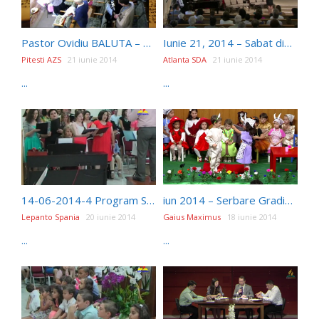
Pastor Ovidiu BALUTA – Nasterea din nou 720P
Iunie 21, 2014 – Sabat dimineata – Otto Stanoiu – Ce-ar Fi, Daca…
Pitesti AZS
21 iunie 2014
Atlanta SDA
21 iunie 2014
...
...
14-06-2014-4 Program Special Orchestra
iun 2014 – Serbare Gradinita iCer
Lepanto Spania
20 iunie 2014
Gaius Maximus
18 iunie 2014
...
...