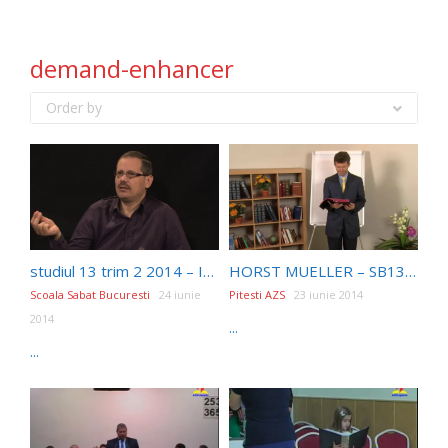
demand-enhancer
Order by
studiul 13 trim 2 2014 – Imparatia lui Hristos si Legea
HORST MUELLER – SB13 – Împărăția lui Hristos și Legea
Scoala Sabat Bucuresti
24 iunie
Pitesti AZS
23 iunie 2014
2014
...
...