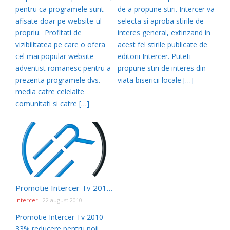
pentru ca programele sunt
de a propune stiri. Intercer va
afisate doar pe website-ul
selecta si aproba stirile de
propriu. Profitati de
interes general, extinzand in
vizibilitatea pe care o ofera
acest fel stirile publicate de
cel mai popular website
editorii Intercer. Puteti
adventist romanesc pentru a
propune stiri de interes din
prezenta programele dvs.
viata bisericii locale […]
media catre celelalte
comunitati si catre […]
Promotie Intercer Tv 2010 – 33% reducere pentru noii abonati, acces la stiri pentru toti abonatii
Intercer
22 august 2010
Promotie Intercer Tv 2010 -
33% reducere pentru noii