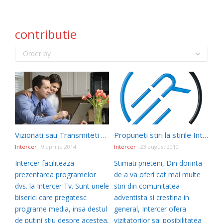
contributie
Order by
Vizionati sau Transmiteti prin Intercer Tv
Propuneti stiri la stirile Intercer!
Intercer
9 aprilie 2014
Intercer
23 august 2010
Intercer faciliteaza
Stimati prieteni, Din dorinta
prezentarea programelor
de a va oferi cat mai multe
dvs. la Intercer Tv. Sunt unele
stiri din comunitatea
biserici care pregatesc
adventista si crestina in
programe media, insa destul
general, Intercer ofera
de putini stiu despre acestea,
vizitatorilor sai posibilitatea