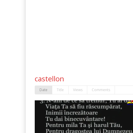
castellon
Date
Title
Views
Comments