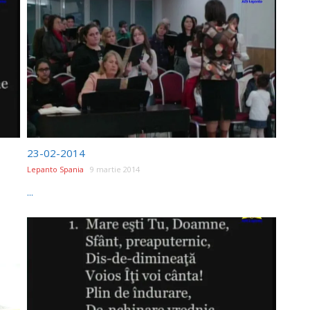
23-02-2014
Lepanto Spania
9 martie 2014
...