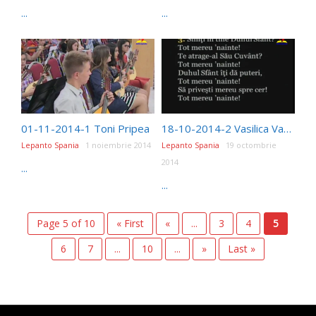
...
...
01-11-2014-1 Toni Pripea
18-10-2014-2 Vasilica Varasciuc
Lepanto Spania
1 noiembrie 2014
Lepanto Spania
19 octombrie
2014
...
...
Page 5 of 10
« First
«
...
3
4
5
6
7
...
10
...
»
Last »