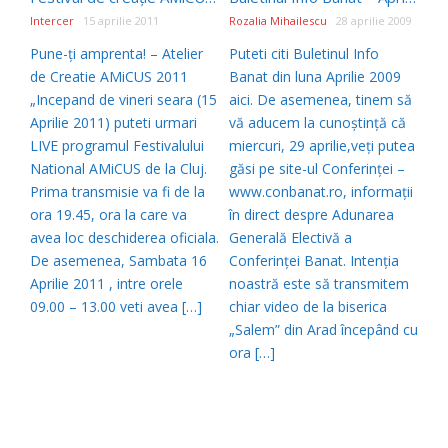
Intercer
15 aprilie 2011
Rozalia Mihailescu
28 aprilie 2009
Pune-ți amprenta! – Atelier
Puteti citi Buletinul Info
de Creatie AMiCUS 2011
Banat din luna Aprilie 2009
„Incepand de vineri seara (15
aici. De asemenea, tinem să
Aprilie 2011) puteti urmari
vă aducem la cunoștință că
LIVE programul Festivalului
miercuri, 29 aprilie,veți putea
National AMiCUS de la Cluj.
găsi pe site-ul Conferinței –
Prima transmisie va fi de la
www.conbanat.ro, informații
ora 19.45, ora la care va
în direct despre Adunarea
avea loc deschiderea oficiala.
Generală Electivă a
De asemenea, Sambata 16
Conferinței Banat. Intenția
Aprilie 2011 , intre orele
noastră este să transmitem
09.00 – 13.00 veti avea […]
chiar video de la biserica
„Salem” din Arad începând cu
ora […]