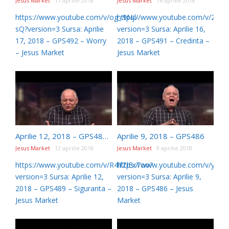
Jesus Market
17 aprilie 2018
Jesus Market
16 aprilie 2018
https://www.youtube.com/v/og_i9Njl-
https://www.youtube.com/v/2sPf
sQ?version=3 Sursa: Aprilie
version=3 Sursa: Aprilie 16,
17, 2018 – GPS492 – Worry
2018 – GPS491 – Credinta –
– Jesus Market
Jesus Market
Aprilie 12, 2018 – GPS489 – Siguranta
Aprilie 9, 2018 – GPS486
Jesus Market
12 aprilie 2018
Jesus Market
9 aprilie 2018
https://www.youtube.com/v/R4lfZlExToo?
https://www.youtube.com/v/yOL
version=3 Sursa: Aprilie 12,
version=3 Sursa: Aprilie 9,
2018 – GPS489 – Siguranta –
2018 – GPS486 – Jesus
Jesus Market
Market