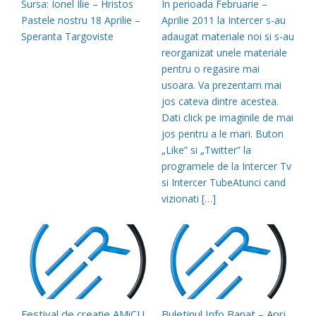
Sursa: Ionel Ilie – Hristos
In perioada Februarie –
Pastele nostru 18 Aprilie –
Aprilie 2011 la Intercer s-au
Speranta Targoviste
adaugat materiale noi si s-au
reorganizat unele materiale
pentru o regasire mai
usoara. Va prezentam mai
jos cateva dintre acestea.
Dati click pe imaginile de mai
jos pentru a le mari. Buton
„Like” si „Twitter” la
programele de la Intercer Tv
si Intercer TubeAtunci cand
vizionati […]
Festival de creație AMiCUS – Cluj Napoca, 15-17 aprilie 2011
Buletinul Info Banat – Aprilie 2009