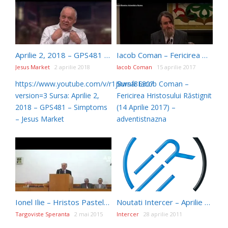
Aprilie 2, 2018 – GPS481 – Simptoms
Iacob Coman – Fericirea Hristosului Răstignit (14 Aprilie 2017)
Jesus Market
2 aprilie 2018
Iacob Coman
15 aprilie 2017
https://www.youtube.com/v/r1j8wnf8E30?
Sursa: Iacob Coman –
version=3 Sursa: Aprilie 2,
Fericirea Hristosului Răstignit
2018 – GPS481 – Simptoms
(14 Aprilie 2017) –
– Jesus Market
adventistnazna
Ionel Ilie – Hristos Pastele nostru 18 Aprilie
Noutati Intercer – Aprilie 2011
Targoviste Speranta
2 mai 2015
Intercer
28 aprilie 2011