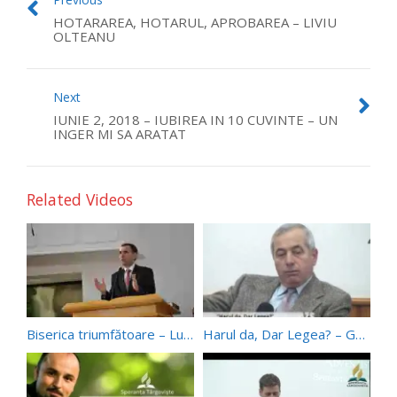
HOTARAREA, HOTARUL, APROBAREA – LIVIU
OLTEANU
Next
IUNIE 2, 2018 – IUBIREA IN 10 CUVINTE – UN
INGER MI SA ARATAT
Related Videos
Biserica triumfătoare – Lucrând pentru a grăbi acea zi glorioasă – Gabriel Ban
Harul da, Dar Legea? – Gabriel Mihalache, Ionica si Beni Brasoveanu, Titel Stanescu