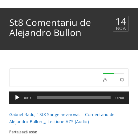
14
St8 Comentariu de
NOV.
Alejandro Bullon
Player
00:00
00:00
audio
Gabriel Radu; ” St8 Sange nevinovat – Comentariu de
Alejandro Bullon „; Lectiune AZS (Audio)
Partajează asta: