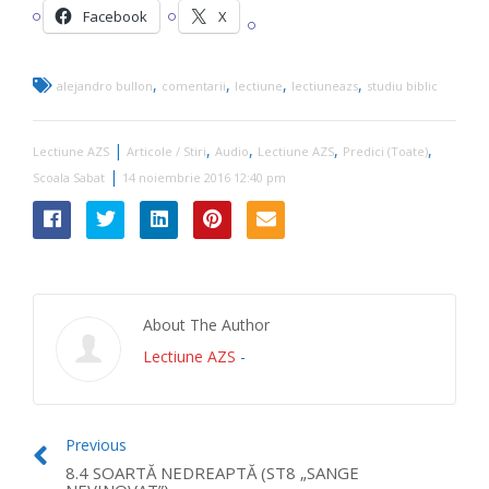
Facebook
X
,
,
,
,
alejandro bullon
comentarii
lectiune
lectiuneazs
studiu biblic
|
,
,
,
,
Lectiune AZS
Articole / Stiri
Audio
Lectiune AZS
Predici (Toate)
|
Scoala Sabat
14 noiembrie 2016 12:40 pm
About The Author
Lectiune AZS
-
Previous
8.4 SOARTĂ NEDREAPTĂ (ST8 „SANGE