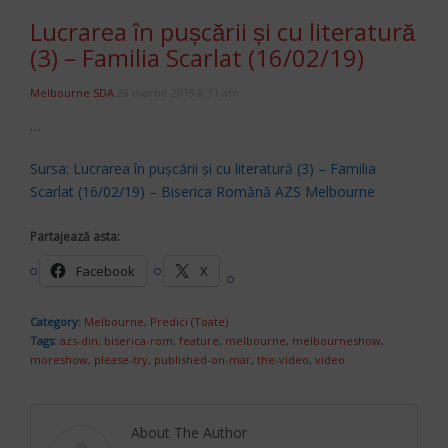
Lucrarea în pușcării și cu literatură
(3) – Familia Scarlat (16/02/19)
Melbourne SDA
28 martie 2019 8:31 am
…
Sursa: Lucrarea în pușcării și cu literatură (3) – Familia
Scarlat (16/02/19) – Biserica Romănă AZS Melbourne
Partajează asta:
Facebook
X
Category:
Melbourne
,
Predici (Toate)
Tags:
azs-din
,
biserica-rom
,
feature
,
melbourne
,
melbourneshow
,
moreshow
,
please-try
,
published-on-mar
,
the-video
,
video
About The Author