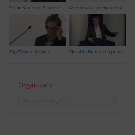
Silvian Stanescu 7 trepte spre desavarsire
Adventisti ai vechiului testament: Moise si generatia lui (pt 3) – Pr. Paul Boeru (27/02/16)
Filip Tănase Șarpele
Planul lui Dumnezeu pentru tine – Dr. Emanoil Geaboc (06/01/18)
Organizatii
Organizatii