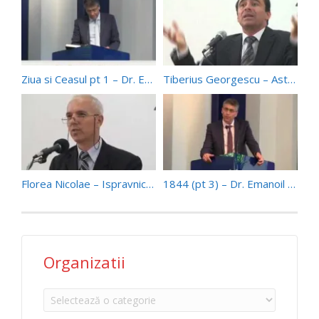
Ziua si Ceasul pt 1 – Dr. Emanoil Geaboc (31/10/15)
Tiberius Georgescu – Astazi sau niciodata
Florea Nicolae – Ispravnicul Credincios
1844 (pt 3) – Dr. Emanoil Geaboc (23/09/17)
Organizatii
Organizatii