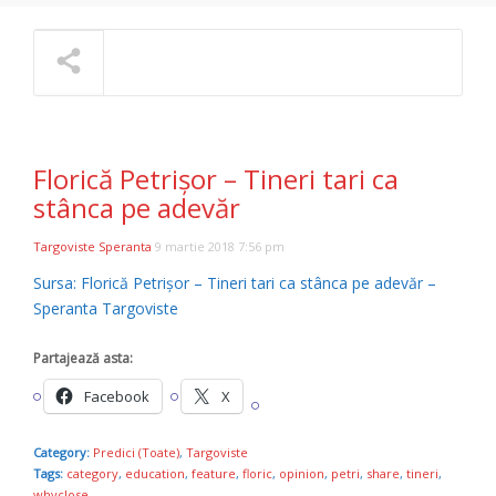
NOW PLAYING
Florică Petrișor – Tineri tari ca
stânca pe adevăr
Targoviste Speranta
9 martie 2018 7:56 pm
Sursa: Florică Petrișor – Tineri tari ca stânca pe adevăr –
Speranta Targoviste
Partajează asta:
Facebook
X
Category:
Predici (Toate)
,
Targoviste
Tags:
category
,
education
,
feature
,
floric
,
opinion
,
petri
,
share
,
tineri
,
whyclose