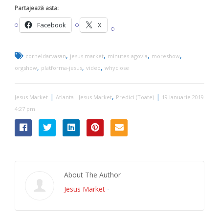
Partajează asta:
Facebook
X
,
,
,
,
corneldarvasan
jesus market
minutes-agovia
moreshow
,
,
,
orgshow
platforma-jesus
video
whyclose
|
,
|
Jesus Market
Atlanta - Jesus Market
Predici (Toate)
19 ianuarie 2019
4:27 pm
About The Author
Jesus Market
-