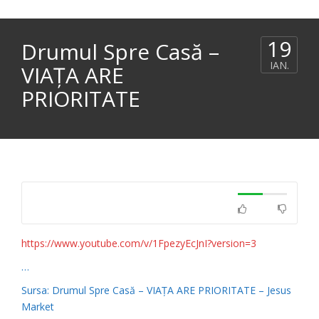
19
Drumul Spre Casă –
IAN.
VIAȚA ARE
PRIORITATE
https://www.youtube.com/v/1FpezyEcJnI?version=3
…
Sursa: Drumul Spre Casă – VIAȚA ARE PRIORITATE – Jesus
Market