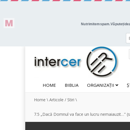
HOME
BIBLIA
ORGANIZAȚII
Ș
Home
\
Articole / Stiri
\
7.5 „Dacă Domnul va face un lucru nemaiauzit…” (s