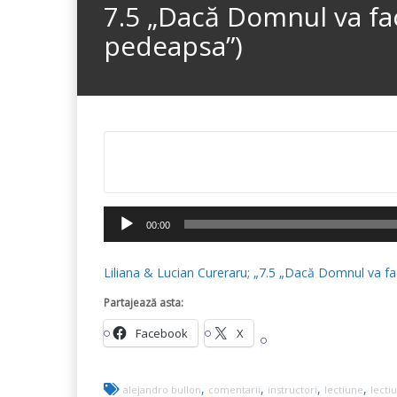
7.5 „Dacă Domnul va fac
pedeapsa”)
Player
00:00
audio
Liliana & Lucian Cureraru; „7.5 „Dacă Domnul va fa
Partajează asta:
Facebook
X
,
,
,
,
alejandro bullon
comentarii
instructori
lectiune
lecti