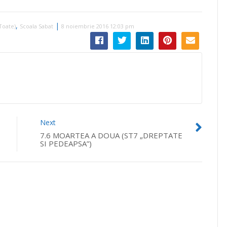
volumul.
,
|
Toate)
Scoala Sabat
8 noiembrie 2016 12:03 pm
Next
7.6 MOARTEA A DOUA (ST7 „DREPTATE
SI PEDEAPSA”)