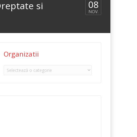
08
reptate si
NOV.
Organizatii
Organizatii