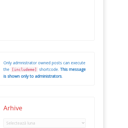
Only admnistrator owned posts can execute
the
shortcode.
This message
[includeme]
is shown only to administrators
.
Arhive
Arhive