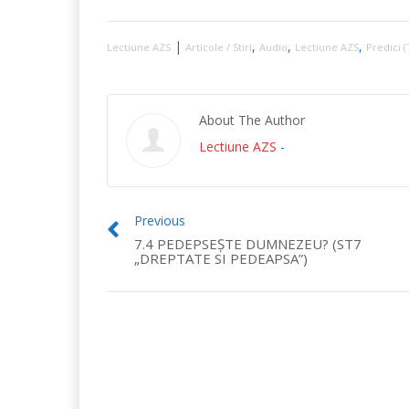
|
,
,
,
Lectiune AZS
Articole / Stiri
Audio
Lectiune AZS
Predici (
About The Author
Lectiune AZS
-
Previous
7.4 PEDEPSEŞTE DUMNEZEU? (ST7
„DREPTATE SI PEDEAPSA”)