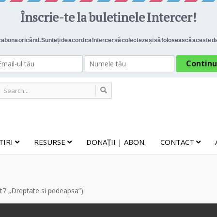
TIRI
RESURSE
DONAȚII | ABON.
CONTACT
t7 „Dreptate si pedeapsa”)