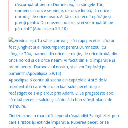
răscumpărat pentru Dumnezeu, cu sângele Tău,
oameni din orice seminţie, de orice limbă, din orice
norod şi de orice neam. Ai făcut din ei o împărăţie şi
preoţi pentru Dumnezeul nostru, şi ei vor împărăţi pe
pământ!” (Apocalipsa 5:9,10)
Apocalipsa 6 continuă scena din capitolele 4 şi 5 de la
momentul în care Hristos a luat sulul pecetluit şi a
recâştigat ce s-a pierdut prin Adam. El Se pregăteşte apoi
să rupă peceţile sulului şi să ducă la bun sfârşit planul de
mântuire.
Cincizecimea a marcat începutul răspândirii Evangheliei, prin
care Hristos îşi extinde împărăţia. Ruperea peceţilor se