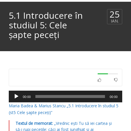
25
5.1 Introducere în
IAN.
studiul 5: Cele
şapte peceţi
Player
00:00
00:00
audio
Maria Badea & Marius Stancu „5.1 Introducere în studiul 5
(st5 Cele şapte peceţi)”
Textul de memorat:
„Vrednic eşti Tu să iei cartea şi
să-i rupi peceţile: căci ai fost junghiat şi ai