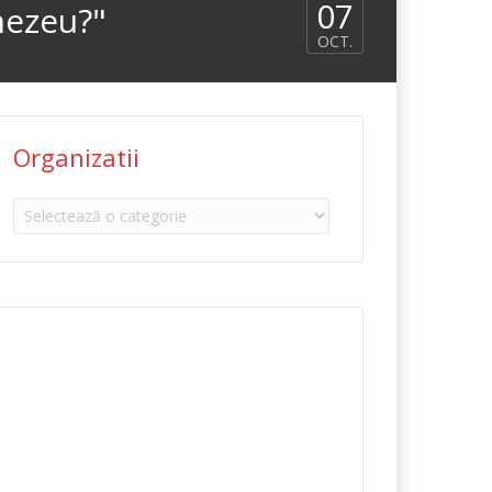
07
nezeu?"
OCT.
Organizatii
Organizatii