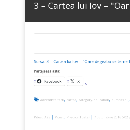
3 – Cartea lui Iov – "
Sursa: 3 – Cartea lui Iov – "Oare degeaba se teme 
Partajează asta:
Facebook
X
,
,
,
adventistpitesti
cartea
category-education
dumnezeu
|
,
|
Pitesti AZS
Pitesti
Predici (Toate)
7 octombrie 2016 5:02