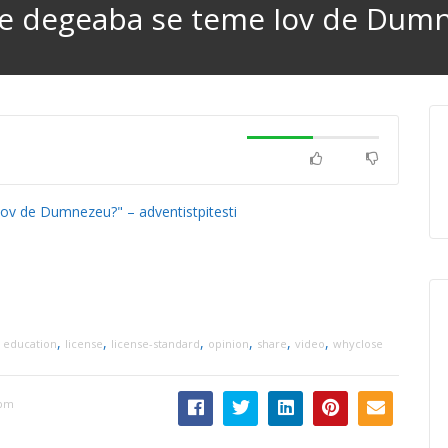
Oare degeaba se teme Iov de Dum
Iov de Dumnezeu?" – adventistpitesti
,
,
,
,
,
,
,
education
license
license-standard
opinion
share
video
whyclose
 pm