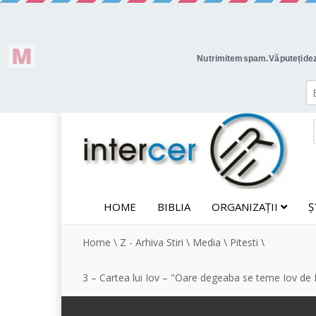
HOME
BIBLIA
ORGANIZAȚII
Ș
Home
\
Z - Arhiva Stiri
\
Media
\
Pitesti
\
3 – Cartea lui Iov – "Oare degeaba se teme Iov d