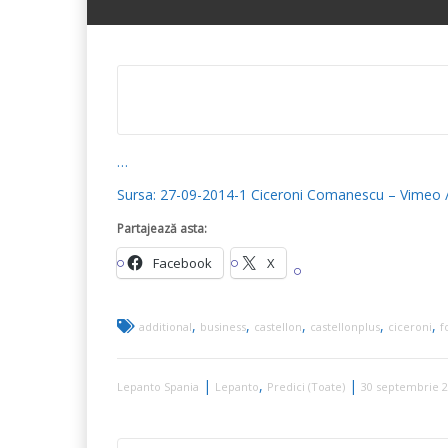
…
Sursa: 27-09-2014-1 Ciceroni Comanescu – Vimeo /
Partajează asta:
Facebook
X
,
,
,
,
,
additional
business
castellon
castellonplus
ciceroni
f
|
,
|
Lepanto Spania
Lepanto
Predici (Toate)
30 septembrie 2