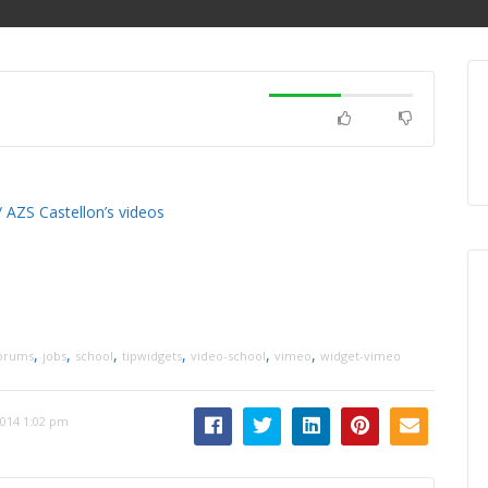
 AZS Castellon’s videos
,
,
,
,
,
,
orums
jobs
school
tipwidgets
video-school
vimeo
widget-vimeo
014 1:02 pm