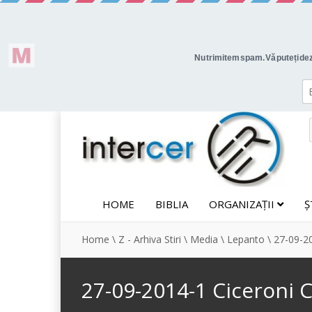
HOME
BIBLIA
ORGANIZAȚII
Ș
Home
\
Z - Arhiva Stiri
\
Media
\
Lepanto
\
27-09-2
27-09-2014-1 Ciceroni