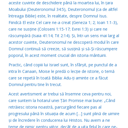
aceste cuvinte de deschidere până la moartea lui, în ţara
Moabului (Deuteronomul 34:5), Deuteronomul (ca de altfel
întreaga Biblie) este, în realitate, despre Domnul Isus.
Fiindcă El este Cel care ne-a creat (Geneza 1; 2; Ioan 1:1-3),
care ne susţine (Coloseni 1:15-17; Evrei 1:3) şi care ne
răscumpără (Isaia 41:14; Tit 2:14). Şi, într-un sens mai larg al
acestor cuvinte, Deuteronomul ne descoperă modul în care
Domnul continuă să creeze, să susţină şi să-Şi răscumpere
poporul, în acest moment crucial din istoria mântuirii.
Practic, când copiii lui Israel sunt, în sfârşit, pe punctul de a
intra în Canaan, Moise le predă o lecţie de istorie, o temă
care se repetă în toată Biblia: Adu-ţi aminte ce a făcut
Domnul pentru tine în trecut.
Acest avertisment ar trebui să însemne ceva pentru noi,
care suntem la hotarul unei Ţări Promise mai bune: „Când
retrăiesc istoria noastră, parcurgând fiecare pas al
progresului până în situaţia de acum […] sunt plină de uimire
şi de încredere în conducerea lui Hristos. Nu avem a ne
teme de nimic pentru viitor, decât de a uita felul în care ne-