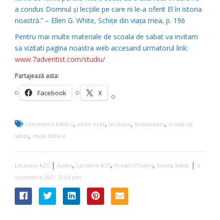
a condus Domnul şi lecţiile pe care ni le-a oferit El în istoria
noastră.” – Ellen G. White, Schiţe din viaţa mea, p. 196
Pentru mai multe materiale de scoala de sabat va invitam
sa vizitati pagina noastra web accesand urmatorul link:
www.7adventist.com/studiu/
Partajează asta:
Facebook
X
,
,
,
,
comentarii biblice
eben ezer
lectiune
lectiuneazs
scoala de
,
sabat
studii biblice
|
,
,
,
|
Lectiune AZS
Audio
Lectiune AZS
Predici (Toate)
Scoala Sabat
5
octombrie 2021 12:06 pm