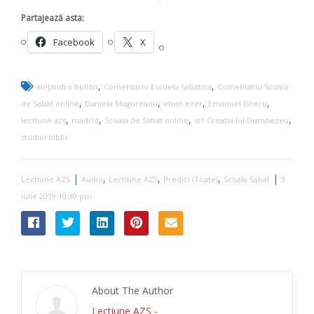
Partajează asta:
Facebook
X
,
,
alejandro bullon
Comentario Escuela Sabatica
Comentariu Scoala
,
,
,
,
de Sabat online
Daniela Magureanu
eben ezer
Emanuel Grecu
,
,
,
,
lectiune azs
madrid
Scoala de Sabat online
st1 Creaţia lui Dumnezeu
studiul biblic
|
,
,
,
|
Lectiune AZS
Audio
Lectiune AZS
Predici (Toate)
Scoala Sabat
3
iulie 2019 10:30 pm
About The Author
Lectiune AZS
-