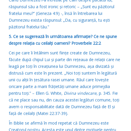
răspunsul său a fost ironic şi retoric – „Sunt eu păzitorul
fratelui meu?” (Geneza 4:9) -, însă în întrebarea lui
Dumnezeu exista răspunsul: „Da, cu siguranţă, tu eşti
păzitorul fratelui tău.”
5. Ce se sugerează în următoarea afirmaţie? Ce ne spune
despre relaţia cu ceilalţi oameni? Proverbele 22:2
Cei pe care îi întâlnim sunt fiinţe create de Dumnezeu,
făcute după chipul Lui şi parte din reţeaua de relaţii care ne
leagă pe toţi în creaţiunea lui Dumnezeu, aşa divizată şi
distrusă cum este în prezent. „Noi toţi suntem în legătură
unii cu alţii în ţesătura rasei umane. Răul care loveşte
oricare parte a marii frăţietăţi umane aduce primejdia
pentru toţi.” – Ellen G. White,
Divina vindecare
, p. 345. Fie
că ne place sau nu, din cauza acestei legături comune, toţi
avem o responsabilitate dată de Dumnezeu faţă de El şi
faţă de ceilalţi (Matei 22:37-39).
În Biblie se afirmă în mod repetat că Dumnezeu este
Creatorul nostru. Acesta este unul dintre motivele pentru