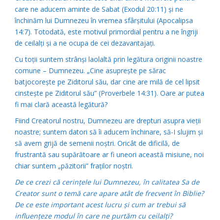
care ne aducem aminte de Sabat (Exodul 20:11) şi ne
închinăm lui Dumnezeu în vremea sfârşitului (Apocalipsa
14:7). Totodată, este motivul primordial pentru a ne îngriji
de ceilalţi şi a ne ocupa de cei dezavantajaţi.
Cu toţii suntem strânşi laolaltă prin legătura originii noastre
comune – Dumnezeu. „Cine asupreşte pe sărac
batjocoreşte pe Ziditorul său, dar cine are milă de cel lipsit
cinsteşte pe Ziditorul său” (Proverbele 14:31). Oare ar putea
fi mai clară această legătură?
Fiind Creatorul nostru, Dumnezeu are drepturi asupra vieţii
noastre; suntem datori să îi aducem închinare, să-I slujim şi
să avem grijă de semenii noştri. Oricât de dificilă, de
frustrantă sau supărătoare ar fi uneori această misiune, noi
chiar suntem „păzitorii” fraţilor noştri.
De ce crezi că cerinţele lui Dumnezeu, în calitatea Sa de
Creator sunt o temă care apare atât de frecvent în Biblie?
De ce este important acest lucru şi cum ar trebui să
influenţeze modul în care ne purtăm cu ceilalţi?