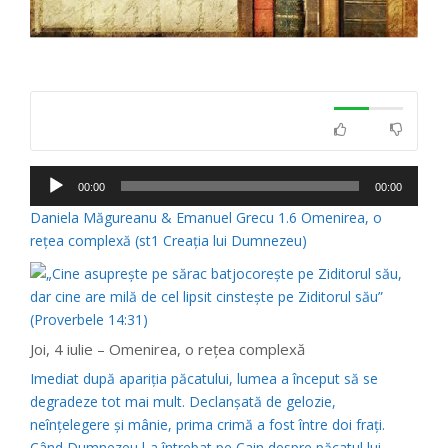
Player
00:00
00:00
audio
Daniela Măgureanu & Emanuel Grecu 1.6 Omenirea, o
reţea complexă (st1 Creaţia lui Dumnezeu)
Joi, 4 iulie – Omenirea, o reţea complexă
Imediat după apariţia păcatului, lumea a început să se
degradeze tot mai mult. Declanşată de gelozie,
neînţelegere şi mânie, prima crimă a fost între doi fraţi.
Când Dumnezeu l-a întrebat pe Cain despre păcatul lui,