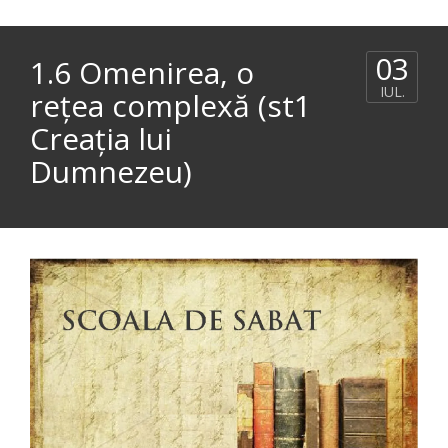
03
1.6 Omenirea, o
IUL.
reţea complexă (st1
Creaţia lui
Dumnezeu)