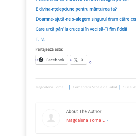
E divina-nțelepciune pentru mântuirea ta?
Doamne-ajută-ne s-alegem singurul drum către cer
Care urcă pân’ la cruce și în veci să-Ți fim fideli!
T. M.
Partajează asta:
Facebook
X
|
|
Magdalena Toma L.
Comentarii Scoala de Sabat
7 iulie 
About The Author
Magdalena Toma L.
-