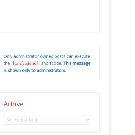
Only admnistrator owned posts can execute
the
shortcode.
This message
[includeme]
is shown only to administrators
.
Arhive
Arhive