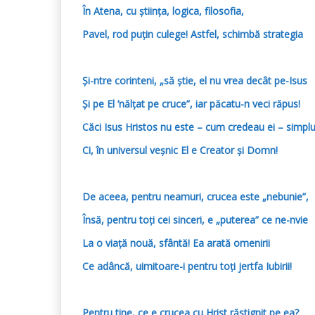
În Atena, cu știința, logica, filosofia,
Pavel, rod puțin culege! Astfel, schimbă strategia
Și-ntre corinteni, „să știe, el nu vrea decât pe-Isus
Și pe El
’nălțat pe cruce”, iar păcatu-n veci răpus!
Căci Isus Hristos nu este – cum credeau ei – simpl
Ci, în universul veșnic El e Creator și Domn!
De aceea, pentru neamuri, crucea este „nebunie”,
Însă, pentru toți cei sinceri, e „puterea” ce ne-nvie
La o viață nouă, sfântă! Ea arată omenirii
Ce adâncă, uimitoare-i pentru toți jertfa Iubirii!
Pentru tine, ce e crucea cu Hrist răstignit pe ea?