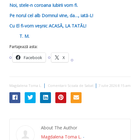
Noi, stele-n coroana Iubirii vom fi.
Pe norul cel alb Domnul vine, da…, iată-L!
Cu El fi-vom veşnic
ACASĂ, LA TATĂL!
T. M.
Partajează asta:
Facebook
X
|
|
Magdalena Toma L.
Comentarii Scoala de Sabat
7 iulie 2026 8:15 am
About The Author
Magdalena Toma L.
-