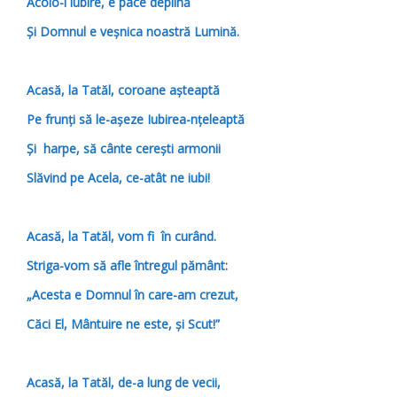
Acolo-i iubire, e pace deplină
Şi Domnul e veşnica noastră Lumină.
Acasă, la Tatăl, coroane aşteaptă
Pe frunţi să le-aşeze Iubirea-nţeleaptă
Şi harpe, să cânte cereşti armonii
Slăvind pe Acela, ce-atât ne iubi!
Acasă, la Tatăl, vom fi în curând.
Striga-vom să afle întregul pământ:
„Acesta e Domnul în care-am crezut,
Căci El, Mântuire ne este, şi Scut!
”
Acasă, la Tatăl, de-a lung de vecii,