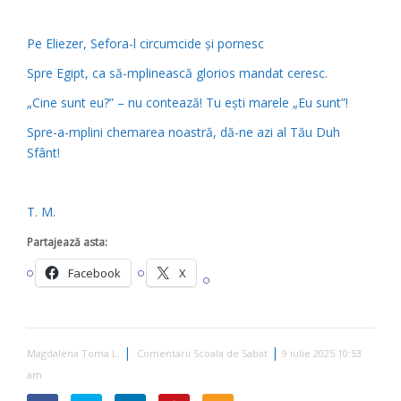
Pe Eliezer, Sefora-l circumcide și pornesc
Spre Egipt, ca să-mplinească glorios mandat ceresc.
„Cine sunt eu?” – nu contează! Tu ești marele „Eu sunt”!
Spre-a-mplini chemarea noastră, dă-ne azi al Tău Duh
Sfânt!
T. M.
Partajează asta:
Facebook
X
|
|
Magdalena Toma L.
Comentarii Scoala de Sabat
9 iulie 2025 10:53
am