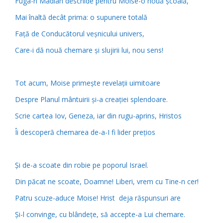
Fuga-n Madian deschide pentru Moise-o nouă școală,
Mai înaltă decât prima: o supunere totală
Față de Conducătorul veșnicului univers,
Care-i dă nouă chemare și slujirii lui, nou sens!
Tot acum, Moise primește revelații uimitoare
Despre Planul mântuirii și-a creației splendoare.
Scrie cartea Iov, Geneza, iar din rugu-aprins, Hristos
Îi descoperă chemarea de-a-I fi lider prețios
Și de-a scoate din robie pe poporul Israel.
Din păcat ne scoate, Doamne! Liberi, vrem cu Tine-n cer!
Patru scuze-aduce Moise! Hrist deja răspunsuri are
Și-l convinge, cu blândețe, să accepte-a Lui chemare.