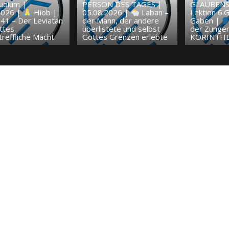
tudium |
PERSON DES TAGES |
GLAUBENS
2026 |
Hiob |
05.08.2026 |
Laban –
Lektion 6.G
41 – Der Leviatan
der Mann, der andere
Gaben |
ttes
überlistete und selbst
der Zunge
reffliche Macht
Gottes Grenzen erlebte
KORINTHE