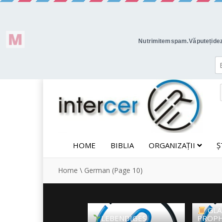
HOME
BIBLIA
ORGANIZAȚII
Ș
Home
\
German
(Page 10)
GLA
LEBENDIGES
PROPH