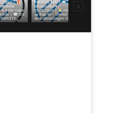
LEBEN |
PROPHETEN |
BALD KOM
eistliche
Bibelstudium |
KÖNIG | 05.0
6.4 Die Gabe
05.08.2026 |
Hiob |
Tägliche Hi
nrede |
DIE
Kap.40 – Demut vor
Jeden Tag neu
RBRIEFE
dem allmächtigen Gott
Christus