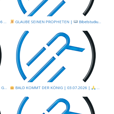
 |
Hiob |
GLAUBE SEINEN PROPHETEN |
Kap.8 – Bildad beginnt zu sprechen
Bibelstudium | 04.07.2026 |
z verändert |
BALD KOMMT DER KÖNIG | 03.07.2026 |
5.Unser tägliches Brot gib
Fürchtet Gott: Ehrfurcht statt Angst