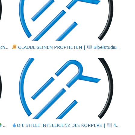
nd Form |
GLAUBE SEINEN PROPHETEN |
Bibelstudium | 02.07.2026 |
Leben im Ver
Eine Botschaft für alle Völker: Gottes Ruf an die ganze Welt
DIE STILLE INTELLIGENZ DES KÖRPERS |
4.1 Warum gesunde Ernährung nicht automatisch gesund macht