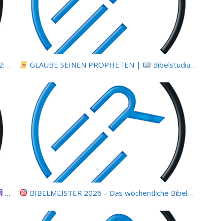
Kreuz |
GLAUBE SEINEN PROPHETEN |
2.2 Torheit für jene, die verlor
Bibelstudium | 06.07.2026 |
Betet den Schöpfer an: Zurück zum Ursprung
BIBELMEISTER 2026 – Das wöchentliche Bibelquiz | 5. Juli 2026 |