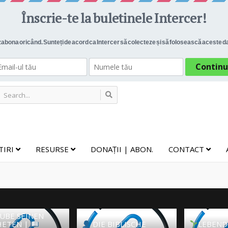
TIRI
RESURSE
DONAȚII | ABON.
CONTACT
UBE SEINEN
ETEN |
DIE BIBLISCHE
LEBEND