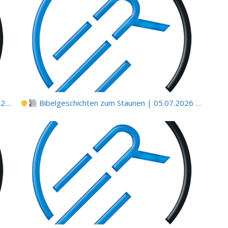
 |
Esau – der Erstgeborene, der seinen Segen verlor
Bibelgeschichten zum Staunen | 05.07.2026 |
Hio