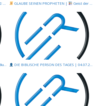
Kreuz |
GLAUBE SEINEN PROPHETEN |
2.1 Das Evangelium vom Kreuz 
Geist der Prophezeiung | 05-11.07.2026 |
2026 |
DIE BIBLISCHE PERSON DES TAGES | 04.07.2026 |
Hiob |
Kap.9 – Gottes Größe und mei