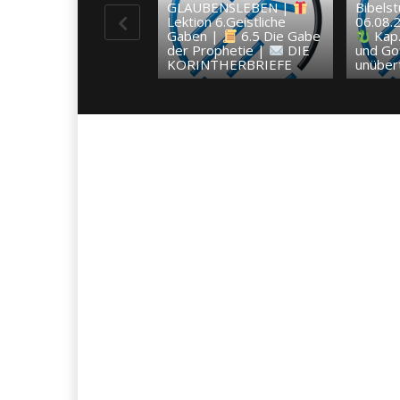
GLAUBENSLEBEN |
Bibels
Lektion 6.Geistliche
06.08.
Gaben |
6.5 Die Gabe
Kap.
der Prophetie |
DIE
und Go
KORINTHERBRIEFE
unübert