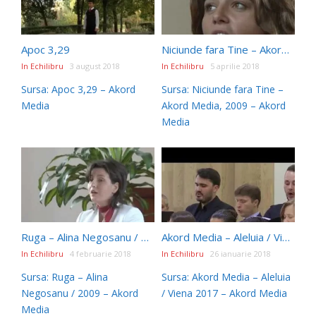
Apoc 3,29
Niciunde fara Tine – Akord Media, 2009
In Echilibru
3 august 2018
In Echilibru
5 aprilie 2018
Sursa: Apoc 3,29 – Akord
Sursa: Niciunde fara Tine –
Media
Akord Media, 2009 – Akord
Media
Ruga – Alina Negosanu / 2009
Akord Media – Aleluia / Viena 2017
In Echilibru
4 februarie 2018
In Echilibru
26 ianuarie 2018
Sursa: Ruga – Alina
Sursa: Akord Media – Aleluia
Negosanu / 2009 – Akord
/ Viena 2017 – Akord Media
Media