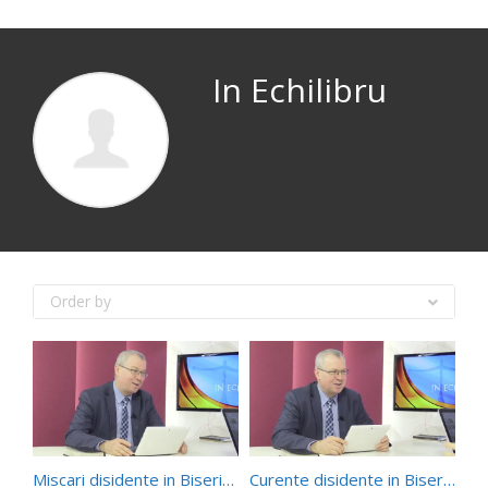
In Echilibru
Order by
Miscari disidente in Biserica Adventista din Romania
Curente disidente in Biserica Adventista mondiala