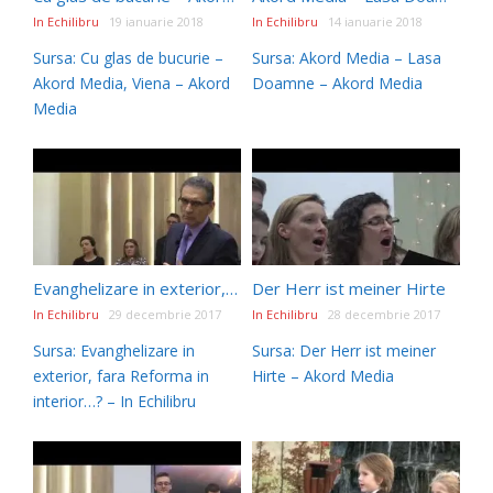
In Echilibru
19 ianuarie 2018
In Echilibru
14 ianuarie 2018
Sursa: Cu glas de bucurie –
Sursa: Akord Media – Lasa
Akord Media, Viena – Akord
Doamne – Akord Media
Media
Evanghelizare in exterior, fara Reforma in interior…?
Der Herr ist meiner Hirte
In Echilibru
29 decembrie 2017
In Echilibru
28 decembrie 2017
Sursa: Evanghelizare in
Sursa: Der Herr ist meiner
exterior, fara Reforma in
Hirte – Akord Media
interior…? – In Echilibru