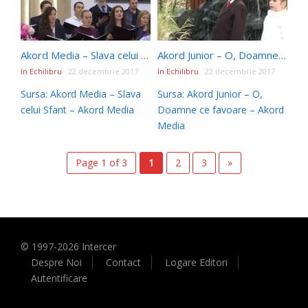
Akord Media – Slava celui Sfant
Akord Junior – O, Doamne ce favoare
In Echilibru
22 decembrie 2017
In Echilibru
22 decembrie 2017
Sursa: Akord Media – Slava
Sursa: Akord Junior – O,
celui Sfant – Akord Media
Doamne ce favoare – Akord
Media
Page 1 of 3
1
2
3
»
© 1997-
2026
Intercer
Despre Noi
Contact
Logare Editori
Autentificare