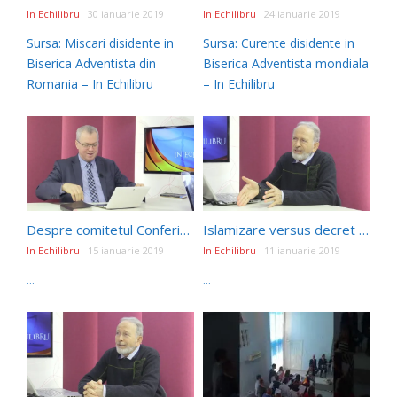
In Echilibru
30 ianuarie 2019
In Echilibru
24 ianuarie 2019
Sursa: Miscari disidente in
Sursa: Curente disidente in
Biserica Adventista din
Biserica Adventista mondiala
Romania – In Echilibru
– In Echilibru
Despre comitetul Conferintei Generale Adventiste din toamna 2018
Islamizare versus decret duminical
In Echilibru
15 ianuarie 2019
In Echilibru
11 ianuarie 2019
...
...