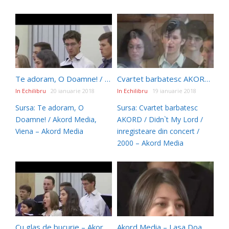
Te adoram, O Doamne! / Akord Media, Viena
Cvartet barbatesc AKORD / Didn`t My Lord / inregisteare din concert / 2000
In Echilibru
20 ianuarie 2018
In Echilibru
19 ianuarie 2018
Sursa: Te adoram, O
Sursa: Cvartet barbatesc
Doamne! / Akord Media,
AKORD / Didn`t My Lord /
Viena – Akord Media
inregisteare din concert /
2000 – Akord Media
Cu glas de bucurie – Akord Media, Viena
Akord Media – Lasa Doamne