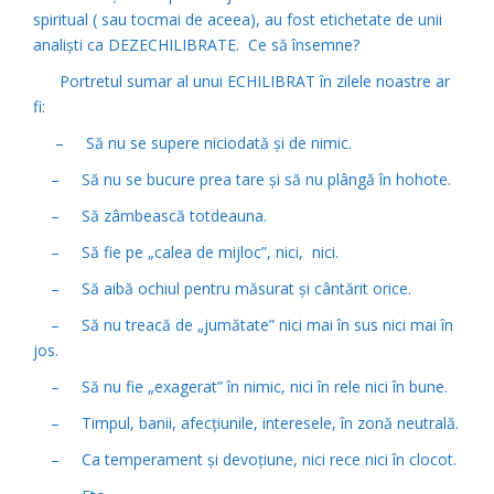
spiritual ( sau tocmai de aceea), au fost etichetate de unii
analişti ca DEZECHILIBRATE. Ce să însemne?
Portretul sumar al unui ECHILIBRAT în zilele noastre ar
fi:
– Să nu se supere niciodată şi de nimic.
– Să nu se bucure prea tare şi să nu plângă în hohote.
– Să zâmbească totdeauna.
– Să fie pe „calea de mijloc”, nici, nici.
– Să aibă ochiul pentru măsurat şi cântărit orice.
– Să nu treacă de „jumătate” nici mai în sus nici mai în
jos.
– Să nu fie „exagerat” în nimic, nici în rele nici în bune.
– Timpul, banii, afecţiunile, interesele, în zonă neutrală.
– Ca temperament şi devoţiune, nici rece nici în clocot.