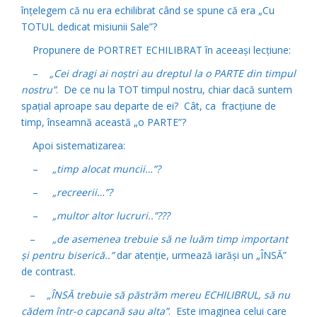
înţelegem că nu era echilibrat când se spune că era „Cu
TOTUL dedicat misiunii Sale”?
Propunere de PORTRET ECHILIBRAT în aceeaşi lecţiune:
–
„Cei dragi ai noştri au dreptul la o PARTE din timpul
nostru”
. De ce nu la TOT timpul nostru, chiar dacă suntem
spaţial aproape sau departe de ei? Cât, ca fracţiune de
timp, înseamnă această „o PARTE”?
Apoi sistematizarea:
–
„timp alocat muncii…”?
–
„recreerii…”?
–
„multor altor lucruri..”???
–
„de asemenea trebuie să ne luăm timp important
şi pentru biserică..”
dar atenţie, urmează iarăşi un „ÎNSĂ”
de contrast.
–
„ÎNSĂ trebuie să păstrăm mereu ECHILIBRUL, să nu
cădem într-o capcană sau alta”
. Este imaginea celui care