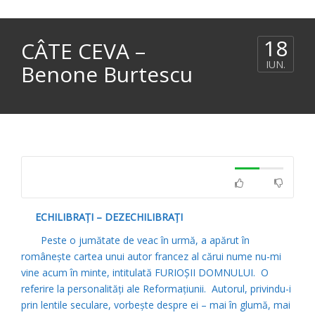
18
CÂTE CEVA –
IUN.
Benone Burtescu
ECHILIBRAŢI – DEZECHILIBRAŢI
Peste o jumătate de veac în urmă, a apărut în
româneşte cartea unui autor francez al cărui nume nu-mi
vine acum în minte, intitulată FURIOŞII DOMNULUI. O
referire la personalităţi ale Reformaţiunii. Autorul, privindu-i
prin lentile seculare, vorbeşte despre ei – mai în glumă, mai