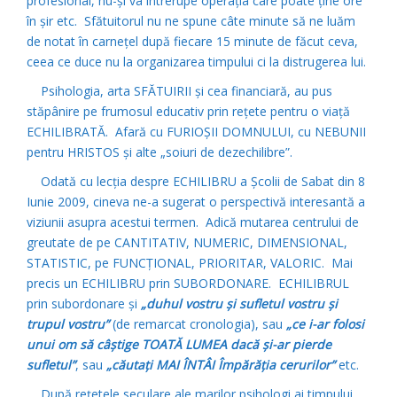
profesional, nu-şi va întrerupe operaţia care poate ţine ore
în şir etc. Sfătuitorul nu ne spune câte minute să ne luăm
de notat în carneţel după fiecare 15 minute de făcut ceva,
ceea ce duce nu la organizarea timpului ci la distrugerea lui.
Psihologia, arta SFĂTUIRII şi cea financiară, au pus
stăpânire pe frumosul educativ prin reţete pentru o viaţă
ECHILIBRATĂ. Afară cu FURIOŞII DOMNULUI, cu NEBUNII
pentru HRISTOS şi alte „soiuri de dezechilibre”.
Odată cu lecţia despre ECHILIBRU a Şcolii de Sabat din 8
Iunie 2009, cineva ne-a sugerat o perspectivă interesantă a
viziunii asupra acestui termen. Adică mutarea centrului de
greutate de pe CANTITATIV, NUMERIC, DIMENSIONAL,
STATISTIC, pe FUNCŢIONAL, PRIORITAR, VALORIC. Mai
precis un ECHILIBRU prin SUBORDONARE. ECHILIBRUL
prin subordonare şi
„duhul vostru şi sufletul vostru şi
trupul vostru”
(de remarcat cronologia), sau
„ce i-ar folosi
unui om să câştige TOATĂ LUMEA dacă şi-ar pierde
sufletul”
, sau
„căutaţi MAI ÎNTÂI Împărăţia cerurilor”
etc.
După reţetele seculare ale marilor psihologi ai timpului