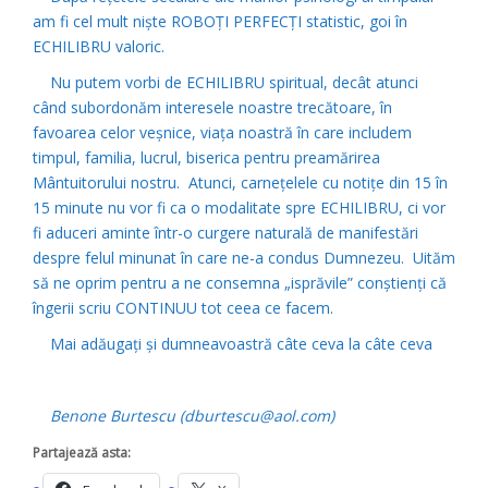
am fi cel mult nişte ROBOŢI PERFECŢI statistic, goi în
ECHILIBRU valoric.
Nu putem vorbi de ECHILIBRU spiritual, decât atunci
când subordonăm interesele noastre trecătoare, în
favoarea celor veşnice, viaţa noastră în care includem
timpul, familia, lucrul, biserica pentru preamărirea
Mântuitorului nostru. Atunci, carneţelele cu notiţe din 15 în
15 minute nu vor fi ca o modalitate spre ECHILIBRU, ci vor
fi aduceri aminte într-o curgere naturală de manifestări
despre felul minunat în care ne-a condus Dumnezeu. Uităm
să ne oprim pentru a ne consemna „isprăvile” conştienţi că
îngerii scriu CONTINUU tot ceea ce facem.
Mai adăugaţi şi dumneavoastră câte ceva la câte ceva
Benone Burtescu (dburtescu@aol.com)
Partajează asta: