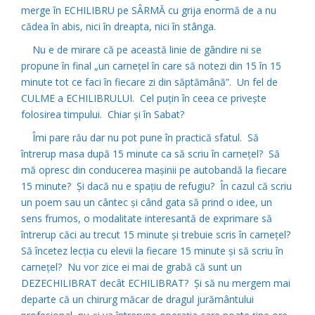
merge în ECHILIBRU pe SÂRMĂ cu grija enormă de a nu
cădea în abis, nici în dreapta, nici în stânga.
Nu e de mirare că pe această linie de gândire ni se
propune în final „un carneţel în care să notezi din 15 în 15
minute tot ce faci în fiecare zi din săptămână”. Un fel de
CULME a ECHILIBRULUI. Cel puţin în ceea ce priveşte
folosirea timpului. Chiar şi în Sabat?
Îmi pare rău dar nu pot pune în practică sfatul. Să
întrerup masa după 15 minute ca să scriu în carneţel? Să
mă opresc din conducerea maşinii pe autobandă la fiecare
15 minute? Şi dacă nu e spaţiu de refugiu? În cazul că scriu
un poem sau un cântec şi când gata să prind o idee, un
sens frumos, o modalitate interesantă de exprimare să
întrerup căci au trecut 15 minute şi trebuie scris în carneţel?
Să încetez lecţia cu elevii la fiecare 15 minute şi să scriu în
carneţel? Nu vor zice ei mai de grabă că sunt un
DEZECHILIBRAT decât ECHILIBRAT? Şi să nu mergem mai
departe că un chirurg măcar de dragul jurământului