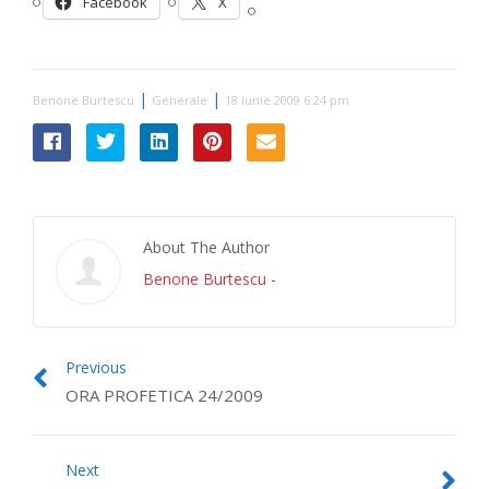
Facebook
X
|
|
Benone Burtescu
Generale
18 iunie 2009 6:24 pm
About The Author
Benone Burtescu
-
Previous
ORA PROFETICA 24/2009
Next