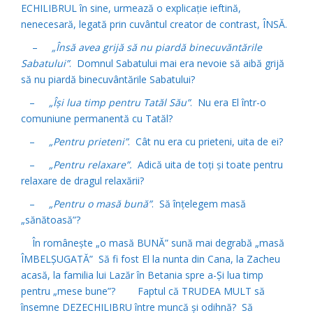
ECHILIBRUL în sine, urmează o explicaţie ieftină,
nenecesară, legată prin cuvântul creator de contrast, ÎNSĂ.
–
„Însă avea grijă să nu piardă binecuvăntările
Sabatului”
. Domnul Sabatului mai era nevoie să aibă grijă
să nu piardă binecuvântările Sabatului?
–
„Îşi lua timp pentru Tatăl Său”
. Nu era El într-o
comuniune permanentă cu Tatăl?
–
„Pentru prieteni”
. Cât nu era cu prieteni, uita de ei?
–
„Pentru relaxare”.
Adică uita de toţi şi toate pentru
relaxare de dragul relaxării?
–
„Pentru o masă bună”
. Să înţelegem masă
„sănătoasă”?
În româneşte „o masă BUNĂ” sună mai degrabă „masă
ÎMBELŞUGATĂ” Să fi fost El la nunta din Cana, la Zacheu
acasă, la familia lui Lazăr în Betania spre a-Şi lua timp
pentru „mese bune”? Faptul că TRUDEA MULT să
însemne DEZECHILIBRU între muncă şi odihnă? Să