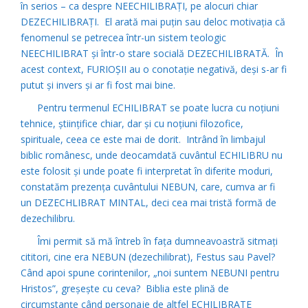
în serios – ca despre NEECHILIBRAŢI, pe alocuri chiar
DEZECHILIBRAŢI. El arată mai puţin sau deloc motivaţia că
fenomenul se petrecea într-un sistem teologic
NEECHILIBRAT şi într-o stare socială DEZECHILIBRATĂ. În
acest context, FURIOŞII au o conotaţie negativă, deşi s-ar fi
putut şi invers şi ar fi fost mai bine.
Pentru termenul ECHILIBRAT se poate lucra cu noţiuni
tehnice, ştiinţifice chiar, dar şi cu noţiuni filozofice,
spirituale, ceea ce este mai de dorit. Intrând în limbajul
biblic românesc, unde deocamdată cuvântul ECHILIBRU nu
este folosit şi unde poate fi interpretat în diferite moduri,
constatăm prezenţa cuvântului NEBUN, care, cumva ar fi
un DEZECHLIBRAT MINTAL, deci cea mai tristă formă de
dezechilibru.
Îmi permit să mă întreb în faţa dumneavoastră sitmaţi
cititori, cine era NEBUN (dezechilibrat), Festus sau Pavel?
Când apoi spune corintenilor, „noi suntem NEBUNI pentru
Hristos”, greşeşte cu ceva? Biblia este plină de
circumstanţe când personaje de altfel ECHILIBRATE