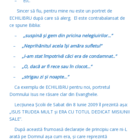
– Etc.
Sincer să fiu, pentru mine nu este un portret de
ECHILIBRU după care să alerg. El este contrabalansat de
ce spune Biblia:
–
„suspină şi gem din pricina nelegiuirilor…”
–
„Neprihănitul acela îşi amăra sufletul”
–
„I-am stat împotrivă căci era de condamnat..”
–
„O, dacă ar fi rece sau în clocot…”
–
„strigau zi şi noapte…”
Ca exemplu de ECHILIBRU pentru noi, portretul
Domnului Isus ne răsare clar din Evanghelie.
Lecţiunea Şcolii de Sabat din 8 Iunie 2009 îl prezintă aşa:
„ISUS TRUDEA MULT şi ERA CU TOTUL DEDICAT MISIUNII
SALE”.
După această frumoasă declaraţie de principiu care ni-L
arată pe Domnul aşa cum era, şi care reprezintă