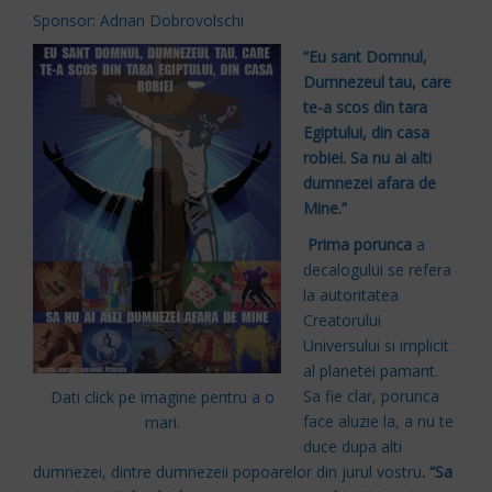
Sponsor: Adrian Dobrovolschi
“Eu sant Domnul,
Dumnezeul tau, care
te-a scos din tara
Egiptului, din casa
robiei. Sa nu ai alti
dumnezei afara de
Mine.”
Prima porunca
a
decalogului se refera
la autoritatea
Creatorului
Universului si implicit
al planetei pamant.
Sa fie clar, porunca
Dati click pe imagine pentru a o
face aluzie la, a nu te
mari.
duce dupa alti
dumnezei, dintre dumnezeii popoarelor din jurul vostru
. “Sa