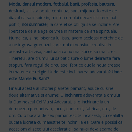
Moda, dansul modern, fotbalul, banii, profesia, bautura,
desfraul
, si lista poate continua, sant mijoace folosite de
diavol ca sa inspire in, mintea omului decazut si terminat
psihic,
noi dumnezei,
la care el se obliga sa se inchine. Are
libertatea de a alege ce vrea in materie de arta spirituala.
Numai ca, si noi biserica lui Isus, avem aceleasi metehne de
a ne ingrosa grumazul spre, noi dimensiuni creative in
aceasta arta zisa, spirituala ca nu mai stii ce sa mai crezi.
Tineretul, are drumul lui salbatic spre o lume deliranta fara
stopuri, fara reguli de circulatie, fapt ce duc la noua creatie
in materie de religie. Unde este inchinarea adevarata?
Unde
este Marele Eu Sant?
Finalul acesta al istoriei planetei pamant, aduce cu sine
doua alternative si anume: O
inchinare
adevarata a omului
la Dumnezeul Cel Viu si Adevarat, si o
inchinare
la un
dumnezeu pamantean, facut, construit, fabricat, etc., de
om. Cu o bucata de zeu pamantesc te incalzesti, cu cealalta
bucata lucrata cu maiestrie te inchini la ea. Oare e posibil ca
acest om al secolului accelaratiei, sa nu-si de-a seama de