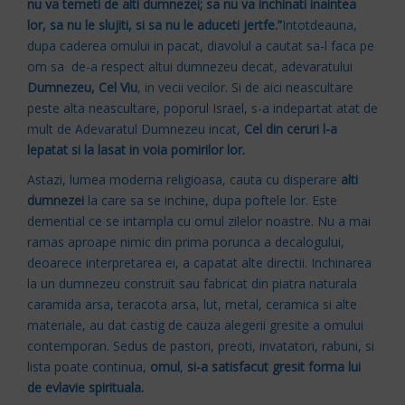
nu va temeti de alti dumnezei; sa nu va inchinati inaintea
lor, sa nu le slujiti, si sa nu le aduceti jertfe.”
Intotdeauna,
dupa caderea omului in pacat, diavolul a cautat sa-l faca pe
om sa de-a respect altui dumnezeu decat, adevaratului
Dumnezeu, Cel Viu
, in vecii vecilor. Si de aici neascultare
peste alta neascultare, poporul Israel, s-a indepartat atat de
mult de Adevaratul Dumnezeu incat,
Cel din ceruri l-a
lepatat si la lasat in voia pornirilor lor.
Astazi, lumea moderna religioasa, cauta cu disperare
alti
dumnezei
la care sa se inchine, dupa poftele lor. Este
demential ce se intampla cu omul zilelor noastre. Nu a mai
ramas aproape nimic din prima porunca a decalogului,
deoarece interpretarea ei, a capatat alte directii. Inchinarea
la un dumnezeu construit sau fabricat din piatra naturala
caramida arsa, teracota arsa, lut, metal, ceramica si alte
materiale, au dat castig de cauza alegerii gresite a omului
contemporan. Sedus de pastori, preoti, invatatori, rabuni, si
lista poate continua,
omul
,
si-a satisfacut gresit forma lui
de evlavie spirituala.