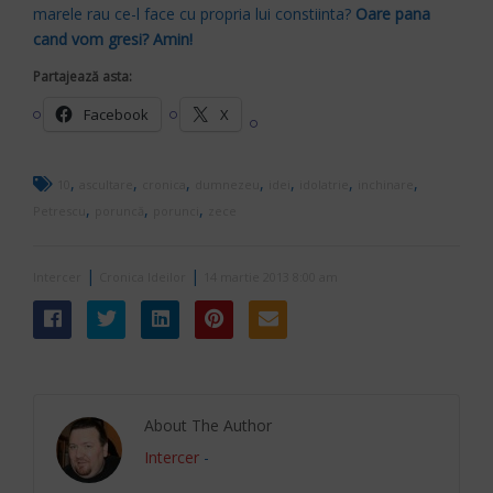
marele rau ce-l face cu propria lui constiinta?
Oare pana
cand vom gresi? Amin!
Partajează asta:
Facebook
X
,
,
,
,
,
,
,
10
ascultare
cronica
dumnezeu
idei
idolatrie
inchinare
,
,
,
Petrescu
poruncă
porunci
zece
|
|
Intercer
Cronica Ideilor
14 martie 2013 8:00 am
About The Author
Intercer
-