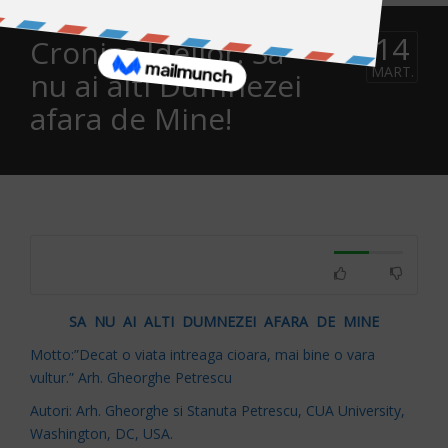
14
Cronica Ideilor: Sa
MART.
nu ai alti Dumnezei
afara de Mine!
SA NU AI ALTI DUMNEZEI AFARA DE MINE
Motto:”Decat o viata intreaga cioara, mai bine o vara
vultur.” Arh. Gheorghe Petrescu
Autori: Arh. Gheorghe si Stanuta Petrescu, CUA University,
Washington, DC, USA.