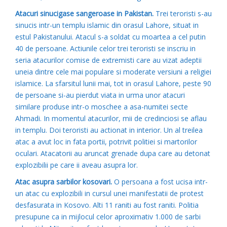
Atacuri sinucigase sangeroase in Pakistan.
Trei teroristi s-au
sinucis intr-un templu islamic din orasul Lahore, situat in
estul Pakistanului. Atacul s-a soldat cu moartea a cel putin
40 de persoane. Actiunile celor trei teroristi se inscriu in
seria atacurilor comise de extremisti care au vizat adeptii
uneia dintre cele mai populare si moderate versiuni a religiei
islamice. La sfarsitul lunii mai, tot in orasul Lahore, peste 90
de persoane si-au pierdut viata in urma unor atacuri
similare produse intr-o moschee a asa-numitei secte
Ahmadi. In momentul atacurilor, mii de credinciosi se aflau
in templu. Doi teroristi au actionat in interior. Un al treilea
atac a avut loc in fata portii, potrivit politiei si martorilor
oculari. Atacatorii au aruncat grenade dupa care au detonat
explozibilii pe care ii aveau asupra lor.
Atac asupra sarbilor kosovari.
O persoana a fost ucisa intr-
un atac cu explozibili in cursul unei manifestatii de protest
desfasurata in Kosovo. Alti 11 raniti au fost raniti. Politia
presupune ca in mijlocul celor aproximativ 1.000 de sarbi