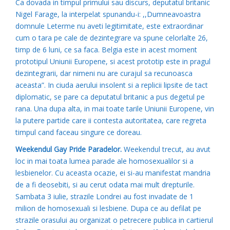
Ca dovada in timpul primului sau discurs, deputatul britanic
Nigel Farage, la interpelat spunandu-i: ,,Dumneavoastra
domnule Leterme nu aveti legitimitate, este extraordinar
cum o tara pe cale de dezintegrare va spune celorlalte 26,
timp de 6 luni, ce sa faca. Belgia este in acest moment
prototipul Uniunii Europene, si acest prototip este in pragul
dezintegrarii, dar nimeni nu are curajul sa recunoasca
aceasta”. In ciuda aerului insolent si a replicii lipsite de tact
diplomatic, se pare ca deputatul britanic a pus degetul pe
rana. Una dupa alta, in mai toate tarile Uniunii Europene, vin
la putere partide care ii contesta autoritatea, care regreta
timpul cand faceau singure ce doreau.
Weekendul Gay Pride Paradelor.
Weekendul trecut, au avut
loc in mai toata lumea parade ale homosexualilor si a
lesbienelor. Cu aceasta ocazie, ei si-au manifestat mandria
de a fi deosebiti, si au cerut odata mai mult drepturile.
Sambata 3 iulie, strazile Londrei au fost invadate de 1
milion de homosexuali si lesbiene. Dupa ce au defilat pe
strazile orasului au organizat o petrecere publica in cartierul