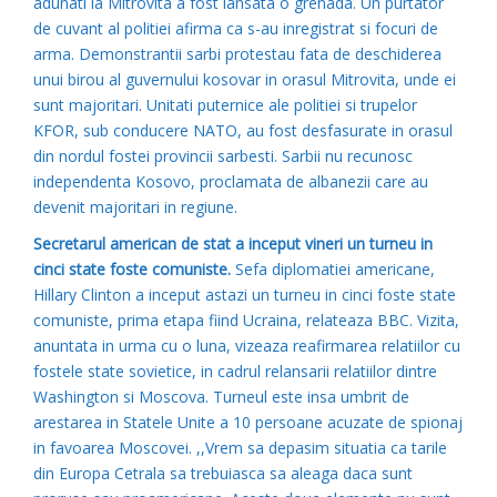
adunati la Mitrovita a fost lansata o grenada. Un purtator
de cuvant al politiei afirma ca s-au inregistrat si focuri de
arma. Demonstrantii sarbi protestau fata de deschiderea
unui birou al guvernului kosovar in orasul Mitrovita, unde ei
sunt majoritari. Unitati puternice ale politiei si trupelor
KFOR, sub conducere NATO, au fost desfasurate in orasul
din nordul fostei provincii sarbesti. Sarbii nu recunosc
independenta Kosovo, proclamata de albanezii care au
devenit majoritari in regiune.
Secretarul american de stat a inceput vineri un turneu in
cinci state foste comuniste.
Sefa diplomatiei americane,
Hillary Clinton a inceput astazi un turneu in cinci foste state
comuniste, prima etapa fiind Ucraina, relateaza BBC. Vizita,
anuntata in urma cu o luna, vizeaza reafirmarea relatiilor cu
fostele state sovietice, in cadrul relansarii relatiilor dintre
Washington si Moscova. Turneul este insa umbrit de
arestarea in Statele Unite a 10 persoane acuzate de spionaj
in favoarea Moscovei. ,,Vrem sa depasim situatia ca tarile
din Europa Cetrala sa trebuiasca sa aleaga daca sunt