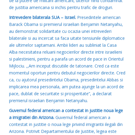
de la putere de militarii americani, ulterior fiind condamnat
de justitia americana si inchis pentru trafic de droguri.
Intrevedere bilaterala SUA – Israel.
Presedintele american
Barack Obama si premierul israelian Benjamin Netanyahu,
au demonstrat solidaritate cu ocazia unei intrevederi
bilaterale si au incercat sa faca uitate tensiunile diplomatice
ale ultimelor saptamani. Ambii lideri au subliniat la Casa
Alba necesitatea reluarii negocierilor directe intre israelieni
si palestinieni, pentru a parafa un acord de pace in Orientul
Mijlociu. ,,Am inceput discutiile de tatonare. Cred ca este
momentul oportun pentru debutul negocierilor directe. Cred
ca, cu ajutorul presedintelui Obama, presedintelui Abbas si
implicarea mea personala, am putea ajunge la un acord de
pace, dublat de securitate si prosperitate”, a declarat
premierul israelian Benjamin Netanyahu.
Guvernul federal american a contestat in justitie noua lege
a imigratiei din Arizona.
Guvernul federal american a
contestat in justitie o noua lege privind imigrantii ilegali din
Arizona. Potrivit Departamentului de Justitie, legea este