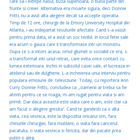
care sa-i extirpe nasul, buza superioara, o buna parte din
frunte si creier. Alternativa era moarte sigura, deci Donnie
Fritts nu a avut alta alegere decat sa accepte operatia.
Timp de 12 ore, chirurgii de la Emory University Hospital din
Atlanta, i-au indepartat tesuturile afectate. Cand s-a vazut
pentru prima data, el a avut un soc teribil. In locul fetei sale
era acum o gaura care il transformase intr-un monstru.
Dupa ce s-a intors acasa, omul glumet si sociabil ce era, s-
a transformat intr-unul retras, care evita orice contact cu
lumea exterioara. Inchis in subsolul casei sale, el lucreaza in
atelierul sau de dulgherie. L-a incheierea unui interviu pentru
populara emisiune de televiziune Today, cu reportera Ann
Curry Donnie Fritts, concludea ca ,,oamenii ar trebui sa fie
atenti pentru ce se roaga, m-am rugat pentru viata si am
primit. Dar daca aceasta este viata care o am, este clar ca
am facut o alegere gresita”. Cand te gandesti ca o alta
viata, cea vesnica, este la dispozitia oricarui om, fara
chinurile chirurgiei, fara mutilare, o viata fara cancerul
pacatului, o viata vesnica si fericita, dar din pacate prea
putini o aleg.