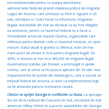
neconstitutionala pentru ca uzurpa autoritatea
administratiei federale privind stabilirea politicii de imigratie.
Legea din Arizona, care urmeaza sa intre in vigoare in 29
iulie, introduce in Codul Penal ca infractiune, imigrarea
ilegala. Autoritatile din stat au declarat ca au fost obligate
sa actioneze, pentru ca Guvernul federal nu a facut-o.
Presedintele american Barack Obama, organizatiile care
militeaza pentru libertati civile si Guvernul mexican, se opun
masurii. Statul situat la granita cu Mexicul, este cel mai
mare punct de intrare in SUA pentru imigrantii ilegali. De
altfel, in Arizona ar trai circa 460.000 de imigranti ilegali.
Guvernatorul statului, Jan Brewer, a promulgat in aprilie
norma, care ar urma sa fie pusa in aplicare din 29 iulie. Insa
Departamentul de Justitie din Washington, care a sesizat un
tribunal federal din Arizona, a cerut ca implementarea legii
sa fie amanata pana la rezolvarea cazului.
Clinton va sprijini Georgia in conflictele cu Rusia.
La aproape
doi ani de la razboiul din Caucazul de Sud, secretarul de stat
american Hillary Clinton le-a promis autoritatilor din Georgia