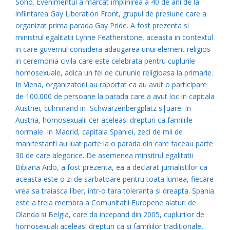
Soho. Evenimentul a marcat implinirea a 40 de ani de la
infiintarea Gay Liberation Front, grupul de presiune care a
organizat prima parada Gay Pride. A fost prezenta si
ministrul egalitatii Lynne Featherstone, aceasta in contextul
in care guvernul considera adaugarea unui element religios
in ceremonia civila care este celebrata pentru cuplurile
homosexuale, adica un fel de cununie religioasa la primarie.
In Viena, organizatorii au raportat ca au avut o participare
de 100.000 de persoane la parada care a avut loc in capitala
Austriei, culminand in Schwarzenbergplatz s|uare. In
Austria, homosexualii cer aceleasi drepturi ca familiile
normale. In Madrid, capitala Spaniei, zeci de mii de
manifestanti au luat parte la o parada din care faceau parte
30 de care alegorice. De asemenea minsitrul egalitatii
Bibiana Aido, a fost prezenta, ea a declarat jurnalistilor ca
aceasta este o zi de sarbatoare pentru toata lumea, fiecare
vrea sa traiasca liber, intr-o tara toleranta si dreapta. Spania
este a treia membra a Comunitatii Europene alaturi de
Olanda si Belgia, care da incepand din 2005, cuplurilor de
homosexuali aceleasi drepturi ca si familiilor traditionale,