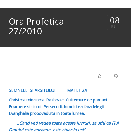
08
Ora Profetica
IUL.
27/2010
SEMNELE SFARSITULUI MATEI 24
Christosi mincinosi. Razboaie. Cutremure de pamant.
Foamete si ciumi. Persecutii. Inmultirea faradelegii.
Evanghelia propovaduita in toata lumea.
,,Cand veti vedea toate aceste lucruri, sa stiti ca Fiul
Omului este aproape, este chiar la usi”