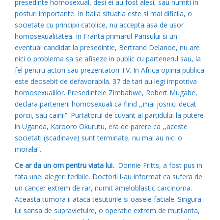
presedinte homosexual, desi ei au fost alesi, sau numiti in
posturi importante. In Italia situatia este si mai dificila, o
societate cu principii catolice, nu accepta asa de usor
homosexualitatea. In Franta primarul Parisului si un
eventual candidat la presedintie, Bertrand Delanoe, nu are
nici o problema sa se afiseze in public cu partenerul sau, la
fel pentru actori sau prezentatori TV. In Africa opinia publica
este deosebit de defavorabila. 37 de tari au legi impotriva
homosexualilor. Presedintele Zimbabwe, Robert Mugabe,
declara partenerii homosexuali ca fiind ,,mai josnici decat
porcii, sau cainii”. Purtatorul de cuvant al partidului la putere
in Uganda, Karooro Okurutu, era de parere ca ,,aceste
societati (scadinave) sunt terminate, nu mai au nici o
morala”.
Ce ar da un om pentru viata lui.
Donnie Fritts, a fost pus in
fata unei alegeri teribile. Doctorii l-au informat ca sufera de
un cancer extrem de rar, numit ameloblastic carcinoma.
Aceasta tumora ii ataca tesuturile si oasele faciale. Singura
lui sansa de supravietuire, o operatie extrem de mutilanta,