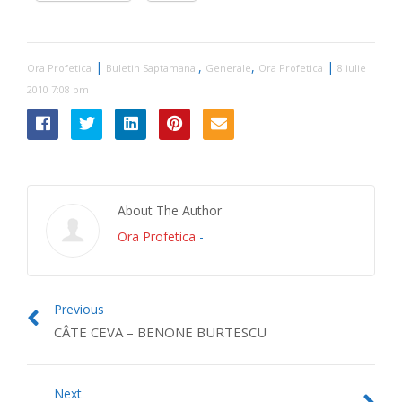
|
,
,
|
Ora Profetica
Buletin Saptamanal
Generale
Ora Profetica
8 iulie
2010 7:08 pm
About The Author
Ora Profetica
-
Previous
CÂTE CEVA – BENONE BURTESCU
Next