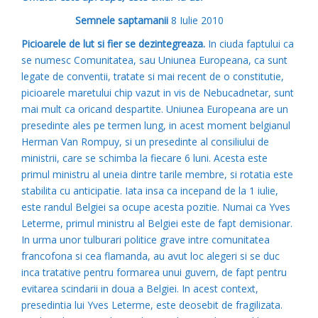
Semnele saptamanii
8 Iulie 2010
Picioarele de lut si fier se dezintegreaza.
In ciuda faptului ca
se numesc Comunitatea, sau Uniunea Europeana, ca sunt
legate de conventii, tratate si mai recent de o constitutie,
picioarele maretului chip vazut in vis de Nebucadnetar, sunt
mai mult ca oricand despartite. Uniunea Europeana are un
presedinte ales pe termen lung, in acest moment belgianul
Herman Van Rompuy, si un presedinte al consiliului de
ministrii, care se schimba la fiecare 6 luni. Acesta este
primul ministru al uneia dintre tarile membre, si rotatia este
stabilita cu anticipatie. Iata insa ca incepand de la 1 iulie,
este randul Belgiei sa ocupe acesta pozitie. Numai ca Yves
Leterme, primul ministru al Belgiei este de fapt demisionar.
In urma unor tulburari politice grave intre comunitatea
francofona si cea flamanda, au avut loc alegeri si se duc
inca tratative pentru formarea unui guvern, de fapt pentru
evitarea scindarii in doua a Belgiei. In acest context,
presedintia lui Yves Leterme, este deosebit de fragilizata.