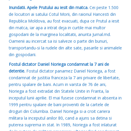
Inundatii. Apele Prutului au iesit din matca.
Cei peste 1.500
de locuitori ai satului Cotul Morii, din raionul Hancesti din
Republica Moldova, au fost evacuati, dupa ce Prutul a iesit
din matca, iar apa a intrat deja in curtile mai multor
gospodarii de la marginea localitatii, anunta Jurnal.md.
Oamenii au incercat sa isi salveze o parte din bunuri,
transportandu-si la rudele din alte sate, pasarile si animalele
din gospodarii.
Fostul dictator Daniel Noriega condamnat la 7 ani de
detentie.
Fostul dictator panamez Daniel Noriega, a fost
condamnat de justitia franceza la 7 ani privare de libertate,
pentru spalare de bani. Acum in varsta de 76 de ani,
Noriega a fost extradat din Statele Unite in Franta, la
inceputul lunii aprilie. El mai fusese condamnat in absenta in
1999 pentru spalare de bani proveniti de la cartele de
droguri din Columbia. Daniel Noriega si-a croit cariera
militara la inceputul anilor 80, cand a ajuns sa detina si
puterea suprema in stat. In 1989, Noriega a fost inlaturat