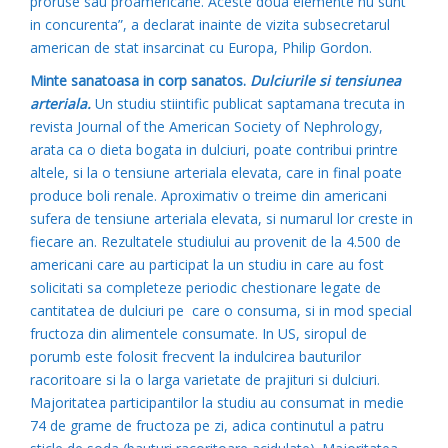
proruse sau proamericane. Aceste doua elemente nu sunt
in concurenta”, a declarat inainte de vizita subsecretarul
american de stat insarcinat cu Europa, Philip Gordon.
Minte sanatoasa in corp sanatos.
Dulciurile si tensiunea
arteriala.
Un studiu stiintific publicat saptamana trecuta in
revista Journal of the American Society of Nephrology,
arata ca o dieta bogata in dulciuri, poate contribui printre
altele, si la o tensiune arteriala elevata, care in final poate
produce boli renale. Aproximativ o treime din americani
sufera de tensiune arteriala elevata, si numarul lor creste in
fiecare an. Rezultatele studiului au provenit de la 4.500 de
americani care au participat la un studiu in care au fost
solicitati sa completeze periodic chestionare legate de
cantitatea de dulciuri pe care o consuma, si in mod special
fructoza din alimentele consumate. In US, siropul de
porumb este folosit frecvent la indulcirea bauturilor
racoritoare si la o larga varietate de prajituri si dulciuri.
Majoritatea participantilor la studiu au consumat in medie
74 de grame de fructoza pe zi, adica continutul a patru