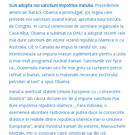
SUA adopta noi sanctiuni impotriva Iranului.
Presedintele
american Barack Obama a promulgat, joi, legea care
prevede noi sanctiuni vizand Iranul, aprobata luna trecuta
de Congres. In cursul ceremoniei de semnare organizate la
Casa Alba, Obama a subliniat ca ONU a adoptat recent cele
mai dure sanctiuni din istorie vizand republica islamica si ca
Australia, UE si Canada au impus la randul lor, sau
intentioneaza sa impuna masuri suplimentare pentru a izola
si mai mult programul nuclear iranian. Sanctiunile vor face
ca ,,Guvernului iranian sa ii fie mai greu sa cumpere petrol
rafinat si bunuri, servicii si materiale necesare sectorului
petrolier al tarii” a spus Obama.
Iranul a avertizat statele Uniunii Europene cu ,,consecinte
drastice” din cauza deciziei lor de a impune sanctiuni mai
dure impotriva republicii islamice. ,,Fara indoiala, o
asemenea abordare razboinica ar putea duce la consecinte
drastice in relatiile dintre republica islamica Iran si Uniunea
Europeana”, arata ministrul Iranian de externe, Manouchehr
Mottaki, intr-o scrisoare catre omologii sai din UE.