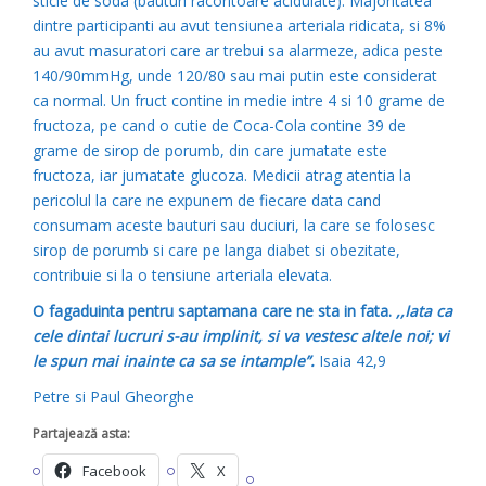
sticle de soda (bauturi racoritoare acidulate). Majoritatea
dintre participanti au avut tensiunea arteriala ridicata, si 8%
au avut masuratori care ar trebui sa alarmeze, adica peste
140/90mmHg, unde 120/80 sau mai putin este considerat
ca normal. Un fruct contine in medie intre 4 si 10 grame de
fructoza, pe cand o cutie de Coca-Cola contine 39 de
grame de sirop de porumb, din care jumatate este
fructoza, iar jumatate glucoza. Medicii atrag atentia la
pericolul la care ne expunem de fiecare data cand
consumam aceste bauturi sau duciuri, la care se folosesc
sirop de porumb
si
care pe langa diabet si obezitate,
contribuie si la o tensiune arteriala elevata.
O fagaduinta pentru saptamana care ne sta in fata.
,,Iata ca
cele dintai lucruri s-au implinit, si va vestesc altele noi; vi
le spun mai inainte ca sa se intample”.
Isaia 42,9
Petre si Paul Gheorghe
Partajează asta:
Facebook
X