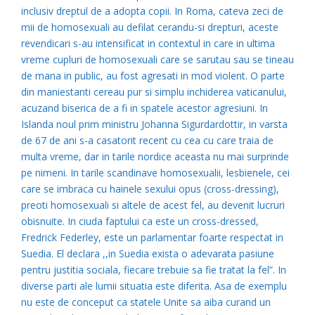
inclusiv dreptul de a adopta copii. In Roma, cateva zeci de
mii de homosexuali au defilat cerandu-si drepturi, aceste
revendicari s-au intensificat in contextul in care in ultima
vreme cupluri de homosexuali care se sarutau sau se tineau
de mana in public, au fost agresati in mod violent. O parte
din maniestanti cereau pur si simplu inchiderea vaticanului,
acuzand biserica de a fi in spatele acestor agresiuni. In
Islanda noul prim ministru Johanna Sigurdardottir, in varsta
de 67 de ani s-a casatorit recent cu cea cu care traia de
multa vreme, dar in tarile nordice aceasta nu mai surprinde
pe nimeni. In tarile scandinave homosexualii, lesbienele, cei
care se imbraca cu hainele sexului opus (cross-dressing),
preoti homosexuali si altele de acest fel, au devenit lucruri
obisnuite. In ciuda faptului ca este un cross-dressed,
Fredrick Federley, este un parlamentar foarte respectat in
Suedia. El declara ,,in Suedia exista o adevarata pasiune
pentru justitia sociala, fiecare trebuie sa fie tratat la fel”. In
diverse parti ale lumii situatia este diferita. Asa de exemplu
nu este de conceput ca statele Unite sa aiba curand un