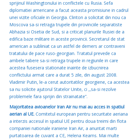
sprijinul Washingtonului in conflictele cu Rusia. Sefa
diplomatiei americane a facut aceasta promisiune in cadrul
unei vizite oficiale in Georgia. Clinton a solicitat din nou ca
Moscova sa-si retraga trupele din provinciile separatiste
Abhazia si Osetia de Sud, si a criticat planurile Rusiei de a
edifica baze militare in aceste provincii. Secretarul de stat
american a subliniat ca un astfel de demers ar contraveni
tratatului de pace ruso-georgian. Tratatul prevede ca
ambele tabere sa-si retraga trupele in regiunile in care
acestea fusesera stationate inainte de izbucnirea
conflictului armat care a durat 5 zile, din august 2008.
Vladimir Putin, le-a cerut autoritatilor georgiene, ca acestea
sa nu solicite ajutorul Statelor Unite, ci ,,sa-si rezolve
problemele fara sprijin din strainatate”.
Majoritatea avioanelor Iran Air nu mai au acces in spatiul
aerian al UE.
Comitetul european pentru securitate aeriana
a interzis accesul in spatiul UE pentru doua treimi din flota
companiei nationale iraniene Iran Air, a anuntat marti
purtatoarea de cuvant a CE, Helena Kearns. Mai multe