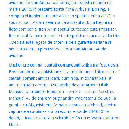
avioane ale Iran Air au fost adaugate pe lista neagra din
martie 2010. In prezent, toata flota Airbus si Boeing, a
companiei iraniene, nu are acces in spatiul aerian al UE, a
spus sursa. ,,Asta inseamna ca accesul a doua treimi din
flota companiei Iran Air in spatiul european este interzisa”.
Responsabila a exclus orice tente politice in aceasta decizie.
,,Decizia este legata de criteriile de siguranta aeriana si
nimic altceva”, a precizat ea. Flota Iran Air, are 48 de
avioane.
Unul dintre cei mai cautati comandanti talibani a fost ucis in
Pakistan.
Armata pakistaneza l-a ucis pe unul dintre cei mai
cautati comandanti talibani, duminica, in zona tribala, a
anuntat marti armata. Este vorba despre Ameer Ullah
Mehsud, unul dintre fondatorii Tehrik-e-Taliban Pakistan.
Mehsud, 45 de ani, era originar din Waziristanul de Sud, la
granita cu Afganistanul. Armata a spus ca Mehsud, pentru
capturarea caruia exista o recompensa de 234.000 de
dolari, a fost ucis intr-un schimb de focuri in Waziristanul de
Nord.