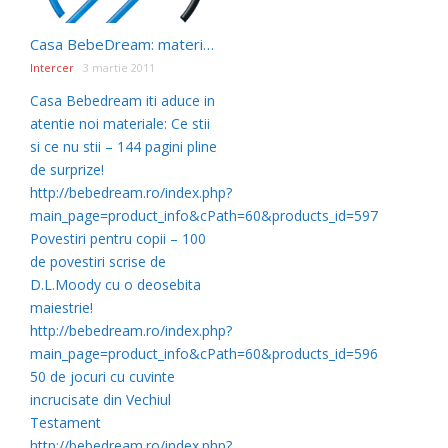
Casa BebeDream: materiale noi Martie 2011
Intercer
3 martie 2011
Casa Bebedream iti aduce in
atentie noi materiale: Ce stii
si ce nu stii – 144 pagini pline
de surprize!
http://bebedream.ro/index.php?
main_page=product_info&cPath=60&products_id=597
Povestiri pentru copii – 100
de povestiri scrise de
D.L.Moody cu o deosebita
maiestrie!
http://bebedream.ro/index.php?
main_page=product_info&cPath=60&products_id=596
50 de jocuri cu cuvinte
incrucisate din Vechiul
Testament
http://bebedream.ro/index.php?