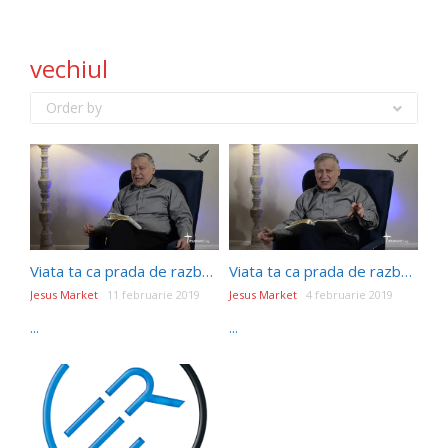
vechiul
Order by
Viata ta ca prada de razboi- Episodul 22- ADEVĂRATUL CARACTER PENTRU VIAȚĂ: IOSIF SAU IUDA?
Viata ta ca prada de razboi- Episodul 19- BIBLIA, MĂRTURIE DESPRE DUMNEZEU
Jesus Market
11 februarie 2019
Jesus Market
4 februarie 2019
...
...