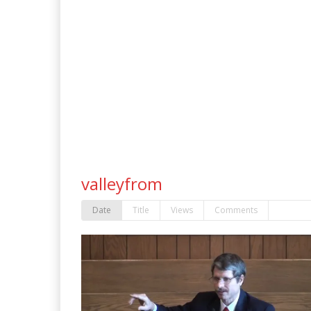
valleyfrom
Date
Title
Views
Comments