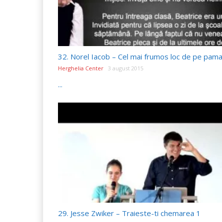
32. Norel Iacob – Cel mai frumos loc de pe pam
Herghelia Center
3 august 2015
...
29. Jesse Zwiker – Traieste-ti chemarea 1