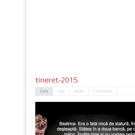
tineret-2015
Date
Title
Views
Comments