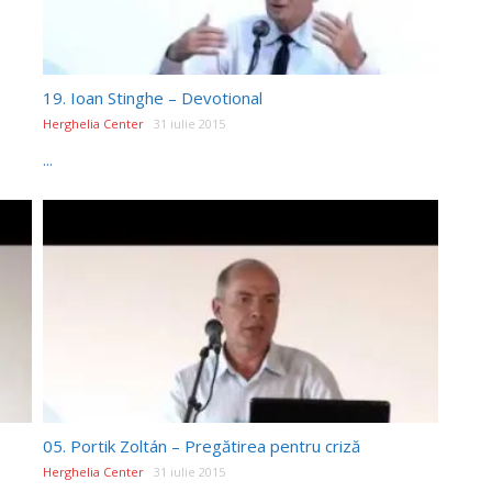
19. Ioan Stinghe – Devotional
Herghelia Center
31 iulie 2015
...
05. Portik Zoltán – Pregătirea pentru criză
Herghelia Center
31 iulie 2015