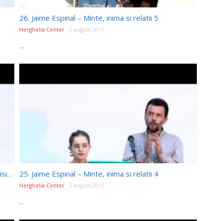
26. Jaime Espinal – Minte, inima si relatii 5
Herghelia Center
2 august 2015
...
24. Dana Scutariu, Andreea Niculici – Rapoarte misionare
25. Jaime Espinal – Minte, inima si relatii 4
Herghelia Center
2 august 2015
...