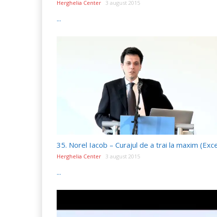
Herghelia Center
3 august 2015
...
Herghelia Center
3 august 2015
...