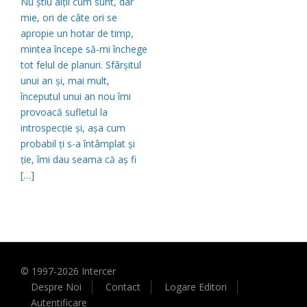
Nu ştiu alţii cum sunt, dar
mie, ori de câte ori se
apropie un hotar de timp,
mintea începe să-mi închege
tot felul de planuri. Sfârşitul
unui an şi, mai mult,
începutul unui an nou îmi
provoacă sufletul la
introspecţie şi, aşa cum
probabil ţi s-a întâmplat şi
ţie, îmi dau seama că aş fi
[…]
© 1997-
2026
Intercer
Despre Noi
Contact
Logare Editori
Autentificare