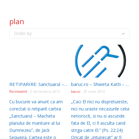
plan
Order by
RETIPARIRE: Sanctuarul – Macheta planului de mantuire al lui Dumnezeu
baruc.ro – Shweta Katti – un diamant intr-un loc intunecat
florinbalint
2 decembrie 2013
baruc
20 iunie 2013
Cu bucurie va anunt ca am
„Caci El nici nu dispretuieste,
corectat si retiparit cartea
nici nu uraste necazurile celui
„Sanctuarul – Macheta
nenorocit, si nu-si ascunde
planului de mantuire al lui
fata de El, ci Il asculta cand
Dumnezeu”, de Jack
striga catre El.” (Ps. 22:24)
Sequeira. Cartea este o
Oricat de „intunecat” ar fi