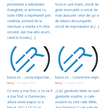
prezentare a adevaratei
locul in care traim, oricat de
Evanghelii, in armonie cu
grele incercarile si oricat de
Solia 1888 a neprihanirii prin
mari atacurile celor din jur si
credinta, pornind de la
de adanci descurajarile,
Sanctuar si merita a fi citita
oricat de impovarator ar […]
oricand, dar mai ales acum,
cand la Scoala […]
baruc.ro – Lectii importante, pentru a nu intreprinde actiuni ratate
baruc.ro – Convertire neplanuita
baruc
30 august 2012
baruc
16 august 2012
Ce este a mai fost, si ce va fi
„Caci gandurile Mele nu sunt
a mai fost; si Dumnezeu
gandurile voastre, si caile
aduce iarasi inapoi ce a
voastre nu sunt caile Mele,
trecut. (Ecl. 3.15) Si se
zice Domnul. Ci cat sunt de