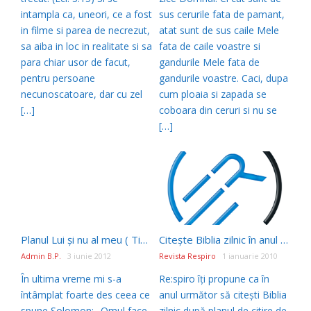
intampla ca, uneori, ce a fost
sus cerurile fata de pamant,
in filme si parea de necrezut,
atat sunt de sus caile Mele
sa aiba in loc in realitate si sa
fata de caile voastre si
para chiar usor de facut,
gandurile Mele fata de
pentru persoane
gandurile voastre. Caci, dupa
necunoscatoare, dar cu zel
cum ploaia si zapada se
[…]
coboara din ceruri si nu se
[…]
Planul Lui şi nu al meu ( Tina Albu, Revista RE:spiro )
Citește Biblia zilnic în anul 2010
Admin B.P.
3 iunie 2012
Revista Respiro
1 ianuarie 2010
În ultima vreme mi s-a
Re:spiro îți propune ca în
întâmplat foarte des ceea ce
anul următor să citești Biblia
spune Solomon: „Omul face
zilnic după planul de citire de