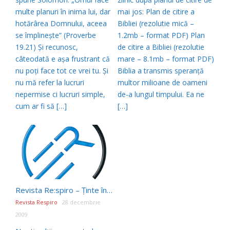
multe planuri în inima lui, dar
mai jos: Plan de citire a
hotărârea Domnului, aceea
Bibliei (rezolutie mică –
se împlineşte” (Proverbe
1.2mb – format PDF) Plan
19.21) Şi recunosc,
de citire a Bibliei (rezolutie
câteodată e aşa frustrant că
mare – 8.1mb – format PDF)
nu poţi face tot ce vrei tu. Şi
Biblia a transmis speranţă
nu mă refer la lucruri
multor milioane de oameni
nepermise ci lucruri simple,
de-a lungul timpului. Ea ne
cum ar fi să […]
[…]
Revista Re:spiro – Ţinte înalte, trai pe măsură (Laurențiu Prună)
Revista Respiro
28 decembrie
2009