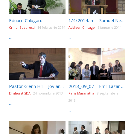
Eduard Calugaru
1/4/2014am – Samuel Negrea
Crinul Bucuresti
14 februarie 2014
Addison Chicago
5 ianuarie 2014
...
...
Pastor Glenn Hill – Joy and The Dark Valley
2013_09_07 – Emil Lazar – Conflictul identitatii & Proiect Carligei
Elmhurst SDA
24 noiembrie 2013
Paris Maranatha
8 septembrie
2013
...
...