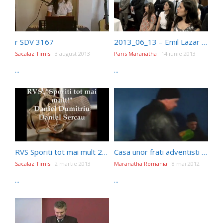
r SDV 3167
2013_06_13 – Emil Lazar – Cum sa ne apropiem de cina Domnului (sfanta cina)
Sacalaz Timis
3 august 2013
Paris Maranatha
14 iunie 2013
...
...
RVS Sporiti tot mai mult 23.08.2012-Daniel Sercau
Casa unor frati adventisti a ars din temelii
Sacalaz Timis
2 martie 2013
Maranatha Romania
8 mai 2012
...
...