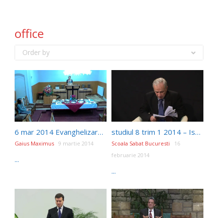
office
Order by
6 mar 2014 Evanghelizare – Corina Sisu
studiul 8 trim 1 2014 – Isus si oamenii bogati si renumiti
Gaius Maximus
9 martie 2014
Scoala Sabat Bucuresti
16
februarie 2014
...
...