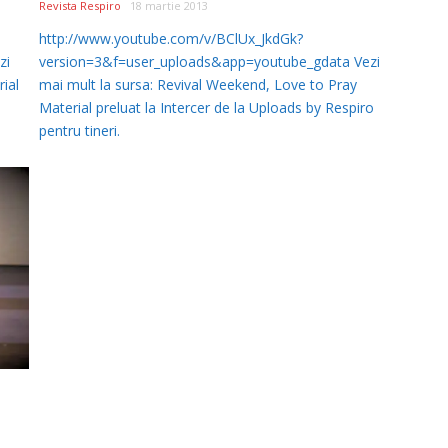
Revista Respiro
18 martie 2013
http://www.youtube.com/v/BClUx_JkdGk?
zi
version=3&f=user_uploads&app=youtube_gdata Vezi
rial
mai mult la sursa: Revival Weekend, Love to Pray
Material preluat la Intercer de la Uploads by Respiro
pentru tineri.