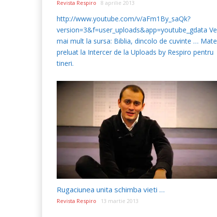
Revista Respiro
8 aprilie 2013
http://www.youtube.com/v/aFm1By_saQk?
version=3&f=user_uploads&app=youtube_gdata Ve
mai mult la sursa: Biblia, dincolo de cuvinte … Mate
preluat la Intercer de la Uploads by Respiro pentru
tineri.
Rugaciunea unita schimba vieti …
Revista Respiro
13 martie 2013
...