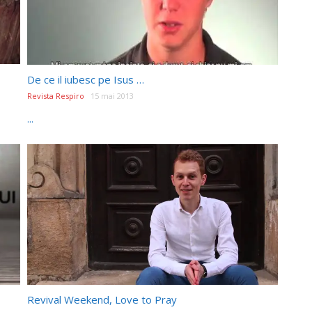
De ce il iubesc pe Isus …
Revista Respiro
15 mai 2013
...
Revival Weekend, Love to Pray