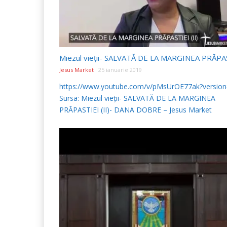
Jesus Market
25 ianuarie 2019
https://www.youtube.com/v/pMsUrOE77ak?versio
Sursa: Miezul vieții- SALVATĂ DE LA MARGINEA
PRĂPASTIEI (II)- DANA DOBRE – Jesus Market