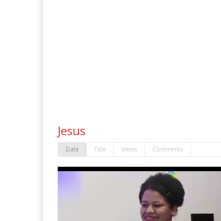
Jesus
Date
Title
Views
Comments