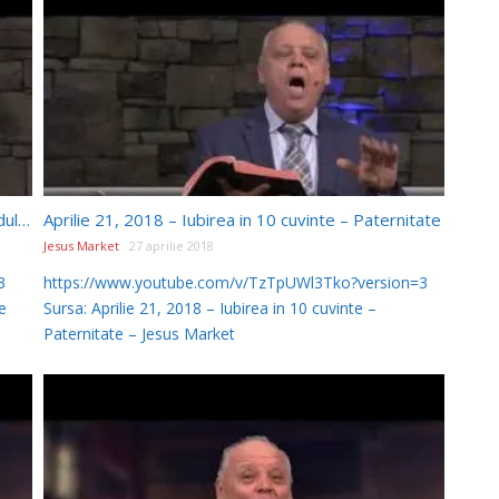
Aprilie 7, 2018 – Iubirea in 10 cuvinte – Frunte Adultera
Aprilie 21, 2018 – Iubirea in 10 cuvinte – Paternitate
Jesus Market
27 aprilie 2018
3
https://www.youtube.com/v/TzTpUWl3Tko?version=3
e
Sursa: Aprilie 21, 2018 – Iubirea in 10 cuvinte –
Paternitate – Jesus Market