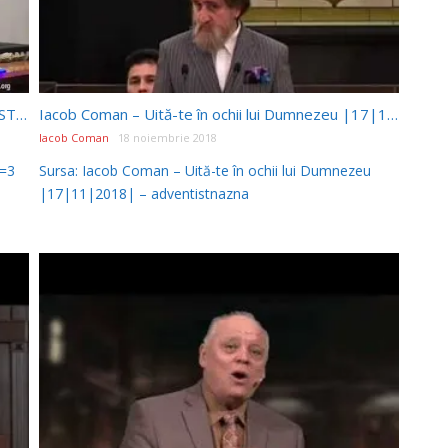
Miezul vieții- SALVATĂ DE LA MARGINEA PRĂPASTIEI (II)- DANA DOBRE
Iacob Coman – Uită-te în ochii lui Dumnezeu |17|11|2018|
Iacob Coman
18 noiembrie 2018
n=3
Sursa: Iacob Coman – Uită-te în ochii lui Dumnezeu
|17|11|2018| – adventistnazna