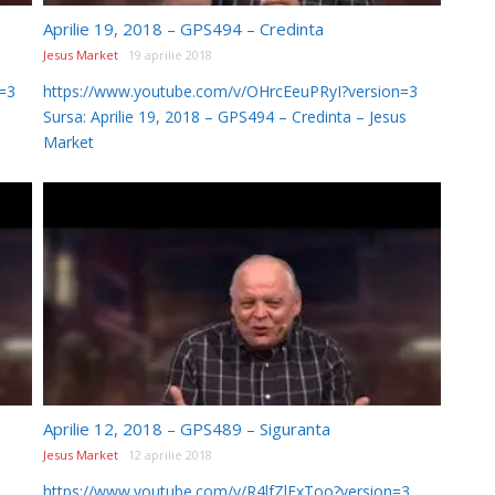
Aprilie 19, 2018 – GPS494 – Credinta
Jesus Market
19 aprilie 2018
=3
https://www.youtube.com/v/OHrcEeuPRyI?version=3
Sursa: Aprilie 19, 2018 – GPS494 – Credinta – Jesus
Market
Aprilie 12, 2018 – GPS489 – Siguranta
Jesus Market
12 aprilie 2018
https://www.youtube.com/v/R4lfZlExToo?version=3