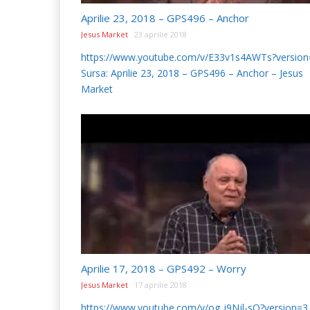
Aprilie 23, 2018 – GPS496 – Anchor
Jesus Market
23 aprilie 2018
https://www.youtube.com/v/E33v1s4AWTs?version
Sursa: Aprilie 23, 2018 – GPS496 – Anchor – Jesus
Market
Aprilie 17, 2018 – GPS492 – Worry
Jesus Market
17 aprilie 2018
https://www.youtube.com/v/og_i9Njl-sQ?version=3