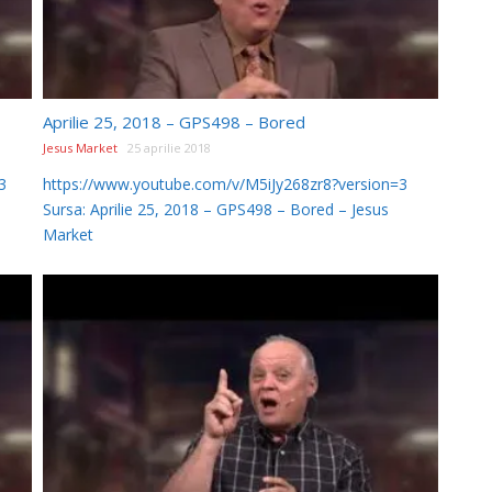
Aprilie 25, 2018 – GPS498 – Bored
Jesus Market
25 aprilie 2018
3
https://www.youtube.com/v/M5iJy268zr8?version=3
Sursa: Aprilie 25, 2018 – GPS498 – Bored – Jesus
Market