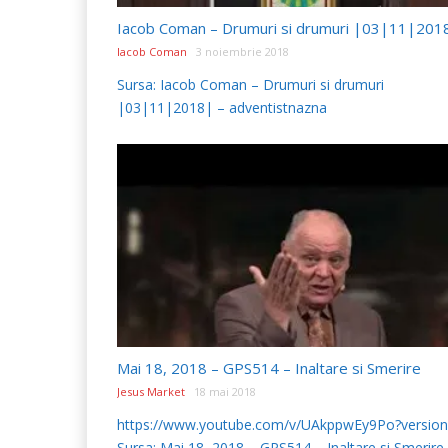
Iacob Coman – Drumuri si drumuri |03|11|201
Iacob Coman
3 noiembrie 2018
Sursa: Iacob Coman – Drumuri si drumuri
|03|11|2018| – adventistnazna
Mai 18, 2018 – GPS514 – Inaltare si Smerire
Jesus Market
18 mai 2018
https://www.youtube.com/v/UAkppwEy9Po?versio
Sursa: Mai 18, 2018 – GPS514 – Inaltare si Smerire