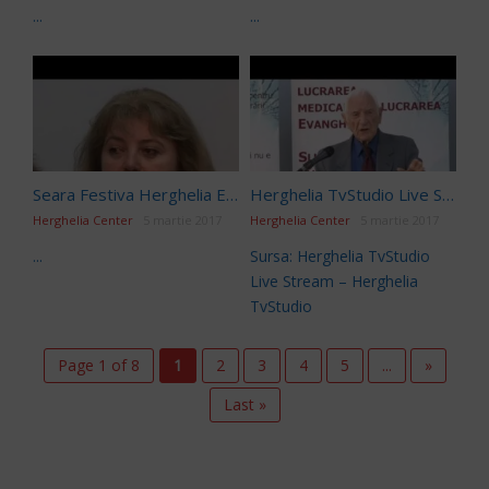
...
...
Seara Festiva Herghelia Editia187
Herghelia TvStudio Live Stream
Herghelia Center
5 martie 2017
Herghelia Center
5 martie 2017
...
Sursa: Herghelia TvStudio
Live Stream – Herghelia
TvStudio
Page 1 of 8
1
2
3
4
5
...
»
Last »