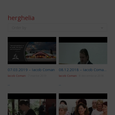
herghelia
Order by
07.03.2019 – Iacob Coman
08.12.2018 – Iacob Coman – Scoala de Sambata
Iacob Coman
7 martie 2019
Iacob Coman
8 decembrie 2018
...
...