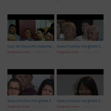
...
Cum Se Dezvolta Diabetul Zaharat | Dr. Moroșan Sorin | fullHD
Seara Festiva Herghelia Editia196
Herghelia Center
7 august 2017
Herghelia Center
17 iunie 2017
...
...
Seara Festiva Herghelia Editia194
Seara Festiva Herghelia Editia189
Herghelia Center
31 mai 2017
Herghelia Center
5 martie 2017