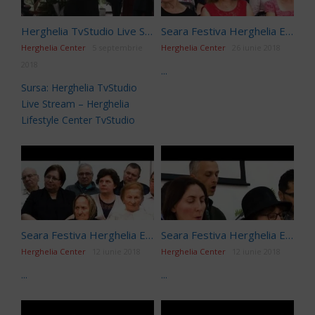
Herghelia TvStudio Live Stream
Seara Festiva Herghelia Editia 221
Herghelia Center
5 septembrie
Herghelia Center
26 iunie 2018
2018
...
Sursa: Herghelia TvStudio
Live Stream – Herghelia
Lifestyle Center TvStudio
Seara Festiva Herghelia Editia 214
Seara Festiva Herghelia Editia 213
Herghelia Center
12 iunie 2018
Herghelia Center
12 iunie 2018
...
...