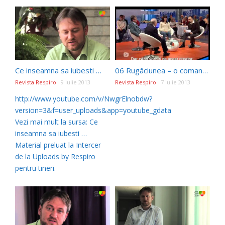
Ce inseamna sa iubesti …
06 Rugăciunea – o comandă în Univers?
Revista Respiro
9 iulie 2013
Revista Respiro
7 iulie 2013
http://www.youtube.com/v/NwgrElnobdw?
...
version=3&f=user_uploads&app=youtube_gdata
Vezi mai mult la sursa: Ce
inseamna sa iubesti …
Material preluat la Intercer
de la Uploads by Respiro
pentru tineri.