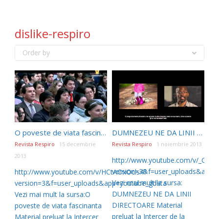
dislike-respiro
Order by
O poveste de viata fascinanta
DUMNEZEU NE DA LINII DIRECTOARE
Revista Respiro
15 decembrie
Revista Respiro
1 noiembrie 2013
2013
http://www.youtube.com/v/_GM_
version=3&f=user_uploads&app=
http://www.youtube.com/v/HCtAOxOcls4?
Vezi mai mult la sursa:
version=3&f=user_uploads&app=youtube_gdata
DUMNEZEU NE DA LINII
Vezi mai mult la sursa:O
DIRECTOARE Material
poveste de viata fascinanta
preluat la Intercer de la
Material preluat la Intercer