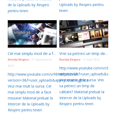
Uploads by Respiro pentru
de la Uploads by Respiro
tineri.
pentru tineri.
Cel mai simplu mod de a face misiune!
Vrei sa petreci un timp de calitate?
Revista Respiro
17 septembrie
Revista Respiro
11 iulie 2013
2013
http://www.youtube.com/v/cbxC
version=3&f=user_uploads&app=
http://www.youtube.com/v/98N8fJzR2Vw?
Vezi mai mult la sursa: Vrei
version=3&f=user_uploads&app=youtube_gdata
sa petreci un timp de
Vezi mai mult la sursa: Cel
calitate? Material preluat la
mai simplu mod de a face
Intercer de la Uploads by
misiune! Material preluat la
Respiro pentru tineri.
Intercer de la Uploads by
Respiro pentru tineri.