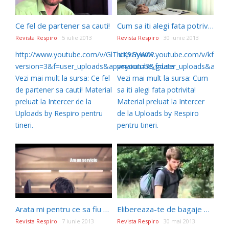
Ce fel de partener sa cauti!
Cum sa iti alegi fata potrivita!
Revista Respiro
5 iulie 2013
Revista Respiro
30 iunie 2013
http://www.youtube.com/v/GlTiuK9GyW0?
http://www.youtube.com/v/kfNlb
version=3&f=user_uploads&app=youtube_gdata
version=3&f=user_uploads&app=
Vezi mai mult la sursa: Ce fel
Vezi mai mult la sursa: Cum
de partener sa cauti! Material
sa iti alegi fata potrivita!
preluat la Intercer de la
Material preluat la Intercer
Uploads by Respiro pentru
de la Uploads by Respiro
tineri.
pentru tineri.
Arata mi pentru ce sa fiu multumitor
Elibereaza-te de bagaje …
Revista Respiro
7 iunie 2013
Revista Respiro
30 mai 2013