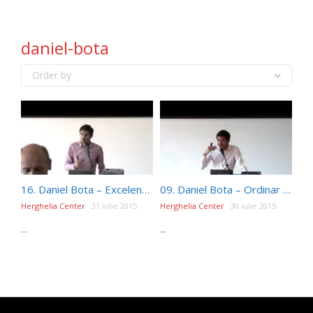
daniel-bota
Order by
16. Daniel Bota – Excelenta este o porunca
09. Daniel Bota – Ordinar sau extraordinar?
Herghelia Center
31 iulie 2015
Herghelia Center
30 iulie 2015
...
...