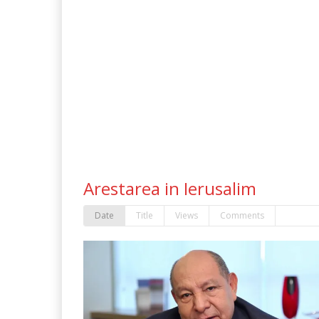
Arestarea in Ierusalim
Date
Title
Views
Comments