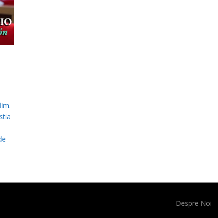
lim.
stia
de
Despre Noi