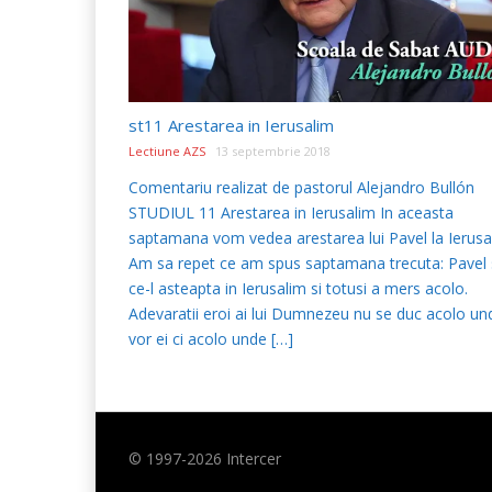
st11 Arestarea in Ierusalim
Lectiune AZS
13 septembrie 2018
Comentariu realizat de pastorul Alejandro Bullón
STUDIUL 11 Arestarea in Ierusalim In aceasta
saptamana vom vedea arestarea lui Pavel la Ierusa
Am sa repet ce am spus saptamana trecuta: Pavel 
ce-l asteapta in Ierusalim si totusi a mers acolo.
Adevaratii eroi ai lui Dumnezeu nu se duc acolo un
vor ei ci acolo unde […]
© 1997-
2026
Intercer