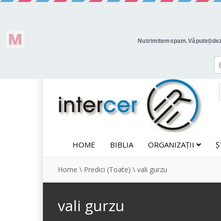
HOME
BIBLIA
ORGANIZAȚII
Ș
Home
\
Predici (Toate)
\
vali gurzu
vali gurzu