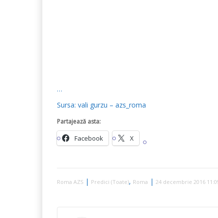
…
Sursa: vali gurzu – azs_roma
Partajează asta:
Facebook
X
|
,
|
Roma AZS
Predici (Toate)
Roma
24 decembrie 2016 11: