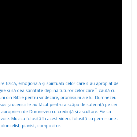
 fizică, emoțională și spirituală celor care s-au apropiat de
egire și să dea sănătate deplină tuturor celor care Îl caută cu
uni din Biblie pentru vindecare, promisiuni ale lui Dumnezeu
sus și ucenicii le-au făcut pentru a scăpa de suferință pe cei
e apropriem de Dumnezeu cu credință și ascultare. Fie ca
ie. Muzica folosită în acest video, folosită cu permisiune :
loncelist, pianist, compozitor.