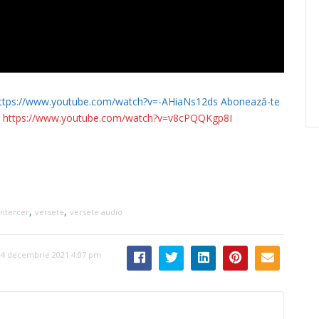
. https://www.youtube.com/watch?v=-AHiaNs12ds Abonează-te
:
https://www.youtube.com/watch?v=v8cPQQKgp8I
,
,
intercer
versete
versete audio
24 decembrie 2021 4:07 pm