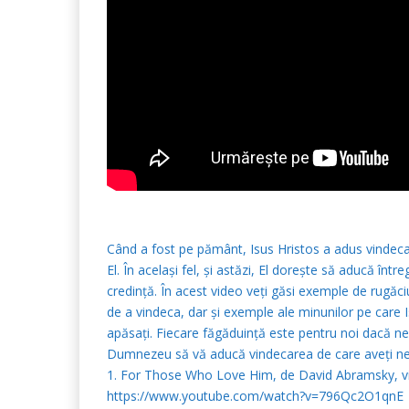
Când a fost pe pământ, Isus Hristos a adus vindecare
El. În același fel, și astăzi, El dorește să aducă într
credință. În acest video veți găsi exemple de rugăci
de a vindeca, dar și exemple ale minunilor pe care I
apăsați. Fiecare făgăduință este pentru noi dacă n
Dumnezeu să vă aducă vindecarea de care aveți nevo
1. For Those Who Love Him, de David Abramsky, vio
https://www.youtube.com/watch?v=796Qc2O1qnE