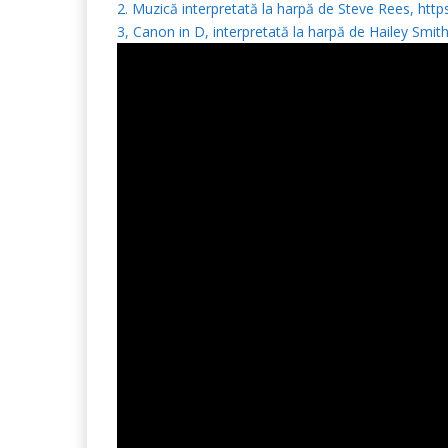
2. Muzică interpretată la harpă de Steve Rees, h
3, Canon in D, interpretată la harpă de Hailey Smith