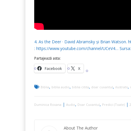
4. As the Deer · David Abramsky și Brian Watson
: https://www.youtube.com/channel/UCeV4… Sursa
Partajează asta:
Facebook
X
,
,
,
,
,
Biblia
biblia audio
biblia citita
doar cuvantul
ilustratii
|
,
,
|
Duminica Roxana
Audio
Doar Cuvantul
Predici (Toate)
About The Author