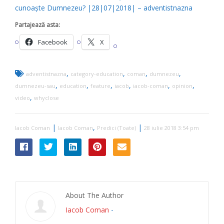
cunoaște Dumnezeu? |28|07|2018| – adventistnazna
Partajează asta:
Facebook
X
,
,
,
,
adventistnazna
category-education
coman
dumnezeu
,
,
,
,
,
,
dumnezeu-sau
education
feature
iacob
iacob-coman
opinion
,
video
whyclose
|
,
|
Iacob Coman
Iacob Coman
Predici (Toate)
28 iulie 2018 3:54 pm
About The Author
Iacob Coman
-