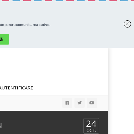
AUTENTIFICARE
24
u
OCT.