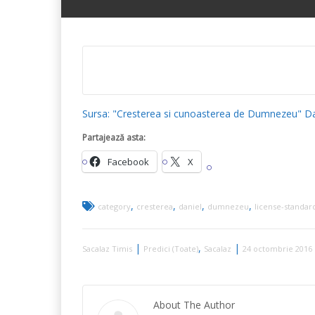
Sursa: "Cresterea si cunoasterea de Dumnezeu" Da
Partajează asta:
Facebook
X
,
,
,
,
category
cresterea
daniel
dumnezeu
license-standar
|
,
|
Sacalaz Timis
Predici (Toate)
Sacalaz
24 octombrie 2016
About The Author