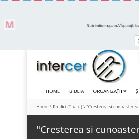
HOME
BIBLIA
ORGANIZAȚII
Ș
Home
\
Predici (Toate)
\
"Cresterea si cunoastere
"Cresterea si cunoast