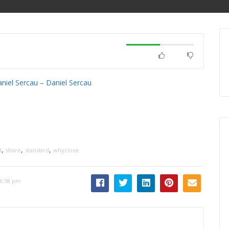
niel Sercau – Daniel Sercau
,
,
,
d
share
standard
whyclose
 6:58 pm