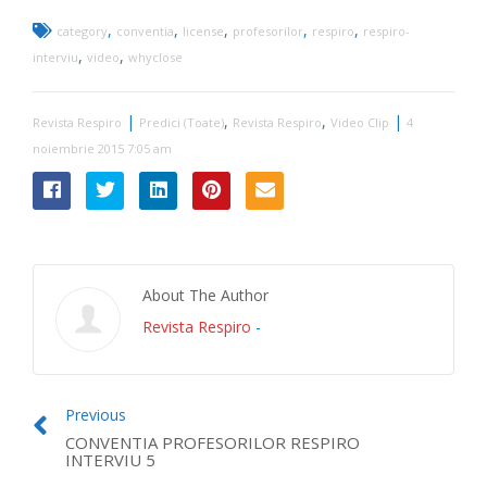
,
,
,
,
,
category
conventia
license
profesorilor
respiro
respiro-
,
,
interviu
video
whyclose
|
,
,
|
Revista Respiro
Predici (Toate)
Revista Respiro
Video Clip
4
noiembrie 2015 7:05 am
About The Author
Revista Respiro
-
Previous
CONVENTIA PROFESORILOR RESPIRO
INTERVIU 5