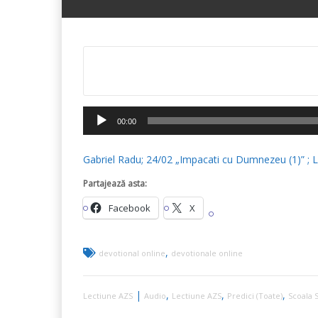
Player
00:00
audio
Gabriel Radu; 24/02 „Impacati cu Dumnezeu (1)” ; 
Partajează asta:
Facebook
X
,
devotional online
devotionale online
|
,
,
,
Lectiune AZS
Audio
Lectiune AZS
Predici (Toate)
Scoala 