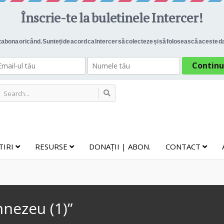
TIRI
RESURSE
DONAȚII | ABON.
CONTACT
nezeu (1)”