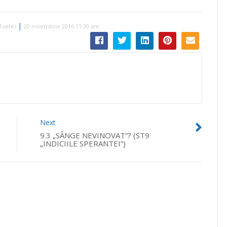
volumul.
|
Toate)
20 noiembrie 2016 11:30 am
Next
9.3 „SÂNGE NEVINOVAT”? (ST9
„INDICIILE SPERANTEI”)