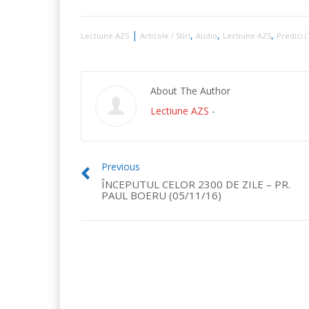
|
,
,
,
Lectiune AZS
Articole / Stiri
Audio
Lectiune AZS
Predici (
About The Author
Lectiune AZS
-
Previous
ÎNCEPUTUL CELOR 2300 DE ZILE – PR.
PAUL BOERU (05/11/16)