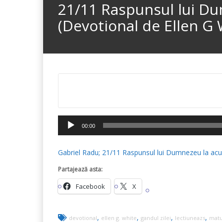
21/11 Raspunsul lui Dum
(Devotional de Ellen G 
Player
00:00
audio
Gabriel Radu; 21/11 Raspunsul lui Dumnezeu la acuza
Partajează asta:
Facebook
X
,
,
,
,
devotional
ellen g. white
gandul zilei
lectiuneazs
matu