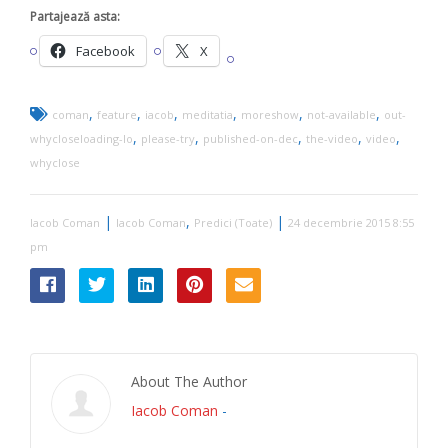
Partajează asta:
Facebook
X
,
,
,
,
,
,
coman
feature
iacob
meditatia
moreshow
not-available
out-
,
,
,
,
,
whycloseloading-lo
please-try
published-on-dec
the-video
video
whyclose
|
,
|
Iacob Coman
Iacob Coman
Predici (Toate)
24 decembrie 2015 8:55
pm
About The Author
Iacob Coman
-