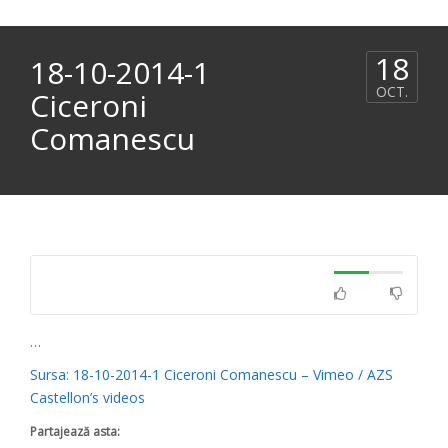
18
18-10-2014-1
OCT.
Ciceroni
Comanescu
…
Sursa: 18-10-2014-1 Ciceroni Comanescu – Vimeo / AZS
Castellon’s videos
Partajează asta: