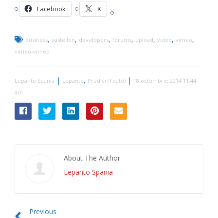
Facebook
X
,
,
,
,
,
,
,
business
castellon
developers
forums
upload
video
vimeo
vimeo-vimeo
|
,
|
Lepanto Spania
Lepanto
Predici (Toate)
18 octombrie 2014 11:44
am
About The Author
Lepanto Spania
-
Previous