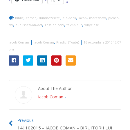
,
,
,
,
,
,
biblic
coman
dumnezeiesti
ele-pacii
iacob
moreshow
please-
,
,
,
,
try
published-on-oct
Tesaloniceni
text-biblic
whyclose
|
,
|
Iacob Coman
Iacob Coman
Predici (Toate)
16 octombrie 2015 12:07
pm
About The Author
Iacob Coman
-
Previous
14|102015 – IACOB COMAN – BIRUITORII LUI