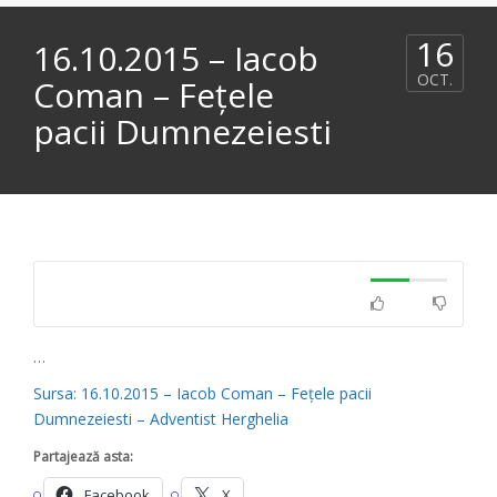
16
16.10.2015 – Iacob
OCT.
Coman – Fețele
pacii Dumnezeiesti
…
Sursa: 16.10.2015 – Iacob Coman – Fețele pacii
Dumnezeiesti – Adventist Herghelia
Partajează asta:
Facebook
X