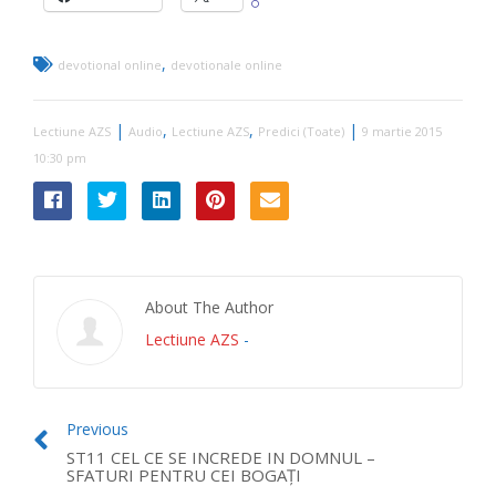
,
devotional online
devotionale online
|
,
,
|
Lectiune AZS
Audio
Lectiune AZS
Predici (Toate)
9 martie 2015
10:30 pm
About The Author
Lectiune AZS
-
Previous
ST11 CEL CE SE INCREDE IN DOMNUL –
SFATURI PENTRU CEI BOGAŢI