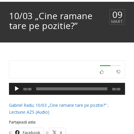
09
10/03 „Cine ramane
MART.
tare pe pozitie?”
Player
00:00
00:00
audio
Gabriel Radu; 10/03 „Cine ramane tare pe pozitie?” ;
Lectiune AZS (Audio)
Partajează asta:
Facebook
X