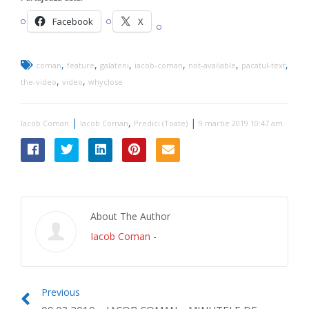
Facebook
X
,
,
,
,
,
,
coman
feature
galateni
iacob-coman
not-available
pacatul-text
,
,
the-video
video
whyclose
|
,
|
Iacob Coman
Iacob Coman
Predici (Toate)
9 martie 2019 10:47 am
About The Author
Iacob Coman
-
Previous