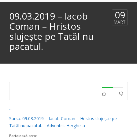
09
09.03.2019 – Iacob
MART.
Coman – Hristos
slujește pe Tatăl nu
pacatul.
…
Sursa: 09.03.2019 – Iacob Coman – Hristos slujește pe
Tatăl nu pacatul. – Adventist Herghelia
Partajează asta: