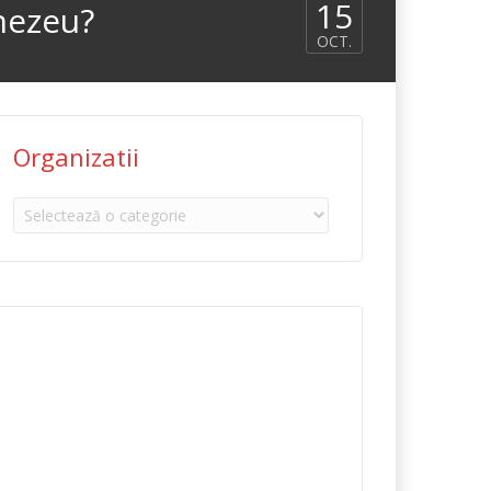
15
nezeu?
OCT.
Organizatii
Organizatii