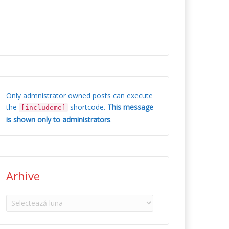
Only admnistrator owned posts can execute
the
shortcode.
This message
[includeme]
is shown only to administrators
.
Arhive
Arhive