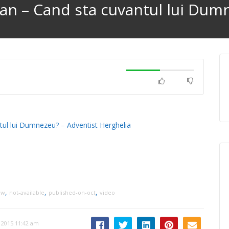
an – Cand sta cuvantul lui Dum
ul lui Dumnezeu? – Adventist Herghelia
,
,
,
ow
not-available
published-on-oct
video
 2015 11:42 am