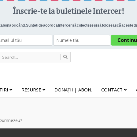
TIRI
RESURSE
DONAȚII | ABON.
CONTACT
i Dumnezeu?