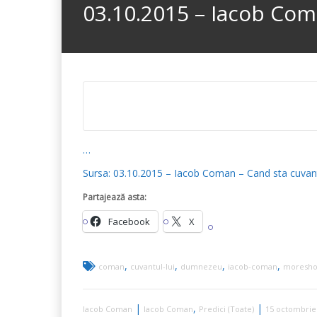
03.10.2015 – Iacob Com
…
Sursa: 03.10.2015 – Iacob Coman – Cand sta cuvant
Partajează asta:
Facebook
X
,
,
,
,
coman
cuvantul-lui
dumnezeu
iacob-coman
moresh
|
,
|
Iacob Coman
Iacob Coman
Predici (Toate)
15 octombrie