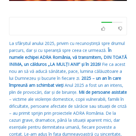
La sfârșitul anului 2025, privim cu recunoștință spre drumul
parcurs, dar și cu speranță spre ceea ce urmează.
În
numele echipei ADRA România, vă transmitem, DIN TOATĂ
INIMA, un călduros „LA MULȚI ANI!” și în 2026!
Fie ca acest
nou an să vă aducă sănătate, pace, lumina călăuzitoare a
lui Dumnezeu și bucurie în fiecare zi.
2025 – un an în care
împreună am schimbat vieți
Anul 2025 a fost un an intens,
plin de provocări, dar și de biruințe.
Mii de persoane asistate
– victime ale violenței domestice, copii vulnerabili, familii în
dificultate, persoane afectate de sărăcie sau situații de criză
– au primit sprijin prin proiectele ADRA România. De la
cazuri grave, dramatice, până la situații aparent mici, dar
esențiale pentru demnitatea umană, fiecare poveste a
contat. Le-am adus în fața dumneavoastră cu sinceritate,