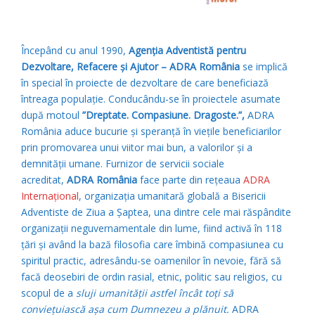
Începând cu anul 1990,
Agenţia Adventistă pentru
Dezvoltare, Refacere și Ajutor – ADRA România
se implică
în special în proiecte de dezvoltare de care beneficiază
întreaga populație. Conducându-se în proiectele asumate
după motoul
”Dreptate. Compasiune. Dragoste.”,
ADRA
România aduce bucurie și speranță în viețile beneficiarilor
prin promovarea unui viitor mai bun, a valorilor și a
demnității umane. Furnizor de servicii sociale
acreditat,
ADRA România
face parte din rețeaua
ADRA
Internațional
, organizația umanitară globală a Bisericii
Adventiste de Ziua a Șaptea, una dintre cele mai răspândite
organizații neguvernamentale din lume, fiind activă în 118
țări și având la bază filosofia care îmbină compasiunea cu
spiritul practic, adresându-se oamenilor în nevoie, fără să
facă deosebiri de ordin rasial, etnic, politic sau religios, cu
scopul de a
sluji umanității astfel încât toți să
conviețuiască așa cum Dumnezeu a plănuit.
ADRA