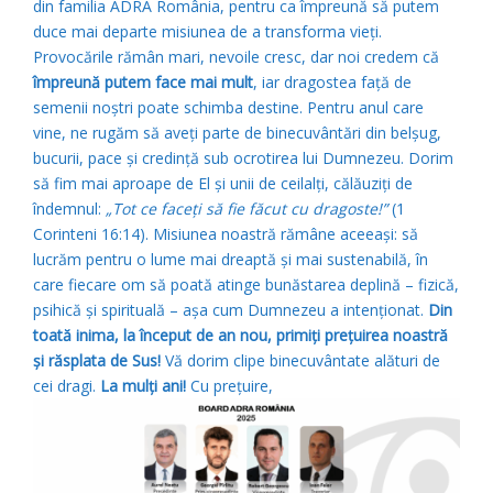
din familia ADRA România, pentru ca împreună să putem
duce mai departe misiunea de a transforma vieți.
Provocările rămân mari, nevoile cresc, dar noi credem că
împreună putem face mai mult
, iar dragostea față de
semenii noștri poate schimba destine. Pentru anul care
vine, ne rugăm să aveți parte de binecuvântări din belșug,
bucurii, pace și credință sub ocrotirea lui Dumnezeu. Dorim
să fim mai aproape de El și unii de ceilalți, călăuziți de
îndemnul:
„Tot ce faceți să fie făcut cu dragoste!”
(1
Corinteni 16:14). Misiunea noastră rămâne aceeași: să
lucrăm pentru o lume mai dreaptă și mai sustenabilă, în
care fiecare om să poată atinge bunăstarea deplină – fizică,
psihică și spirituală – așa cum Dumnezeu a intenționat.
Din
toată inima, la început de an nou, primiți prețuirea noastră
și răsplata de Sus!
Vă dorim clipe binecuvântate alături de
cei dragi.
La mulți ani!
Cu prețuire,