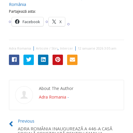
România
Partajează asta:
Facebook
X
|
,
|
Adra Romania
Articole / Stiri
Intercer
12 ianuarie 2026 3:05 am
About The Author
Adra Romania
-
Previous
ADRA ROMÂNIA INAUGUREAZĂ A 446-A CASĂ