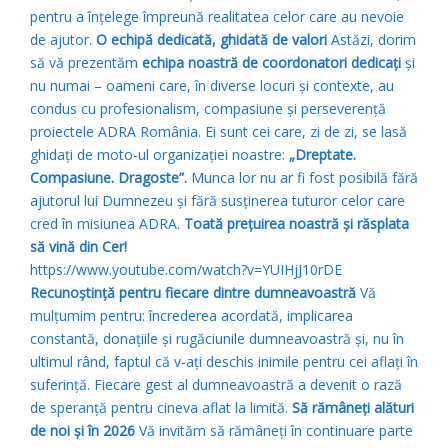
pentru a înțelege împreună realitatea celor care au nevoie
de ajutor.
O echipă dedicată, ghidată de valori
Astăzi, dorim
să vă prezentăm
echipa noastră de coordonatori dedicați
și
nu numai – oameni care, în diverse locuri și contexte, au
condus cu profesionalism, compasiune și perseverență
proiectele ADRA România. Ei sunt cei care, zi de zi, se lasă
ghidați de moto-ul organizației noastre:
„Dreptate.
Compasiune. Dragoste”.
Munca lor nu ar fi fost posibilă fără
ajutorul lui Dumnezeu și fără susținerea tuturor celor care
cred în misiunea ADRA.
Toată prețuirea noastră și răsplata
să vină din Cer!
https://www.youtube.com/watch?v=YUIHjJ10rDE
Recunoștință pentru fiecare dintre dumneavoastră
Vă
mulțumim pentru: încrederea acordată, implicarea
constantă, donațiile și rugăciunile dumneavoastră și, nu în
ultimul rând, faptul că v-ați deschis inimile pentru cei aflați în
suferință. Fiecare gest al dumneavoastră a devenit o rază
de speranță pentru cineva aflat la limită.
Să rămâneți alături
de noi și în 2026
Vă invităm să rămâneți în continuare parte